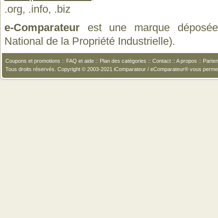
.org, .info, .biz
e-Comparateur
est une marque déposée a
National de la Propriété Industrielle).
Coupons et promotions
::
FAQ et aide
::
Plan des catégories
::
Contact
::
A propos
::
Parten
Tous droits réservés. Copyright © 2003-2021 iComparateur / eComparateur® vous perme