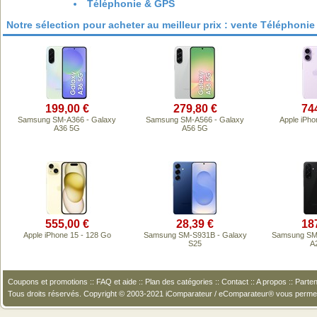
Téléphonie & GPS
Notre sélection pour acheter au meilleur prix : vente Téléphoni
199,00 €
279,80 €
74
Samsung SM-A366 - Galaxy
Samsung SM-A566 - Galaxy
Apple iPho
A36 5G
A56 5G
555,00 €
28,39 €
18
Apple iPhone 15 - 128 Go
Samsung SM-S931B - Galaxy
Samsung SM-
S25
A
Coupons et promotions
::
FAQ et aide
::
Plan des catégories
::
Contact
::
A propos
::
Parten
Tous droits réservés. Copyright © 2003-2021 iComparateur / eComparateur® vous perme