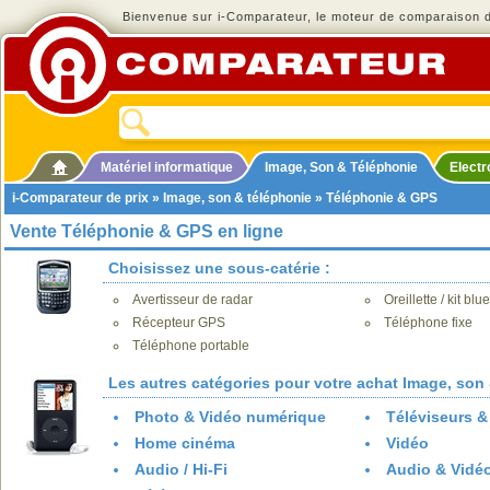
Bienvenue sur i-Comparateur, le moteur de comparaison de
Matériel informatique
Image, Son & Téléphonie
Elect
i-Comparateur de prix
»
Image, son & téléphonie
» Téléphonie & GPS
Vente Téléphonie & GPS en ligne
Choisissez une sous-catérie :
Avertisseur de radar
Oreillette / kit blu
Récepteur GPS
Téléphone fixe
Téléphone portable
Les autres catégories pour votre achat Image, son 
Photo & Vidéo numérique
Téléviseurs &
Home cinéma
Vidéo
Audio / Hi-Fi
Audio & Vidéo