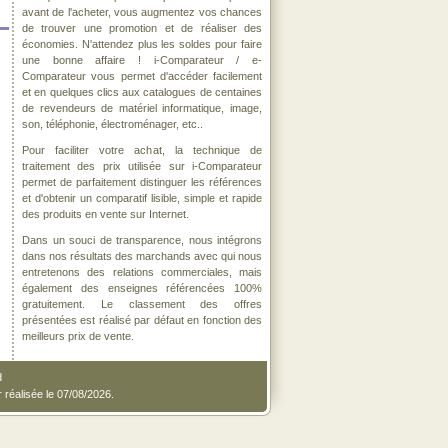
avant de l'acheter, vous augmentez vos chances
de trouver une promotion et de réaliser des
économies. N'attendez plus les soldes pour faire
une bonne affaire ! i-Comparateur / e-
Comparateur vous permet d'accéder facilement
et en quelques clics aux catalogues de centaines
de revendeurs de matériel informatique, image,
son, téléphonie, électroménager, etc..
Pour faciliter votre achat, la technique de
traitement des prix utilisée sur i-Comparateur
permet de parfaitement distinguer les références
et d'obtenir un comparatif lisible, simple et rapide
des produits en vente sur Internet.
Dans un souci de transparence, nous intégrons
dans nos résultats des marchands avec qui nous
entretenons des relations commerciales, mais
également des enseignes référencées 100%
gratuitement. Le classement des offres
présentées est réalisé par défaut en fonction des
meilleurs prix de vente.
d
r réalisée le 07/08/2026.