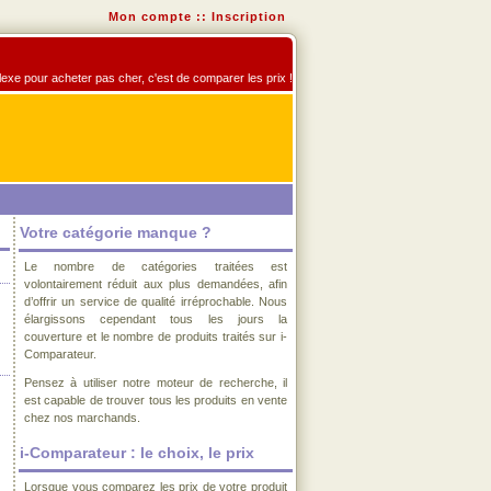
Mon compte
::
Inscription
flexe pour acheter pas cher, c'est de comparer les prix !
Votre catégorie manque ?
Le nombre de catégories traitées est
volontairement réduit aux plus demandées, afin
d’offrir un service de qualité irréprochable. Nous
élargissons cependant tous les jours la
couverture et le nombre de produits traités sur i-
Comparateur.
Pensez à utiliser notre moteur de recherche, il
est capable de trouver tous les produits en vente
chez nos marchands.
i-Comparateur : le choix, le prix
Lorsque vous comparez les prix de votre produit