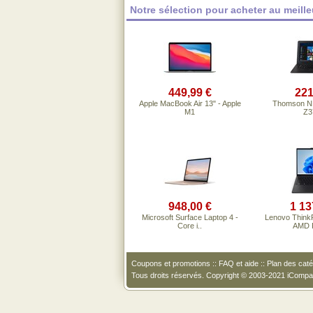
Notre sélection pour acheter au meille
449,99 €
221
Apple MacBook Air 13" - Apple
Thomson NE
M1
Z3
948,00 €
1 13
Microsoft Surface Laptop 4 -
Lenovo Think
Core i..
AMD R
Coupons et promotions
::
FAQ et aide
::
Plan des caté
Tous droits réservés. Copyright © 2003-2021 iComp