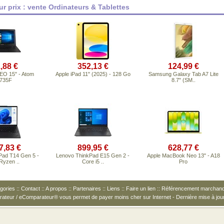
ur prix : vente Ordinateurs & Tablettes
,88 €
352,13 €
124,99 €
O 15" - Atom
Apple iPad 11" (2025) - 128 Go
Samsung Galaxy Tab A7 Lite
735F
8.7" (SM..
7,83 €
899,95 €
628,77 €
Pad T14 Gen 5 -
Lenovo ThinkPad E15 Gen 2 -
Apple MacBook Neo 13" - A18
yzen ..
Core i5 ..
Pro
gories
::
Contact
::
A propos
::
Partenaires
::
Liens
::
Faire un lien
::
Référencement marchan
arateur / eComparateur® vous permet de
payer moins cher
sur Internet - Dernière mise à jou