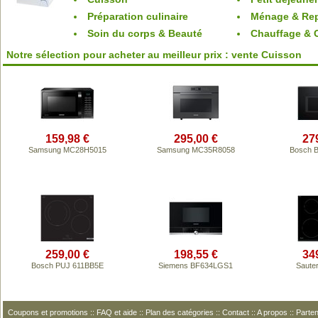
Préparation culinaire
Ménage & Re
Soin du corps & Beauté
Chauffage & C
Notre sélection pour acheter au meilleur prix : vente Cuisson
159,98 €
295,00 €
27
Samsung MC28H5015
Samsung MC35R8058
Bosch 
259,00 €
198,55 €
34
Bosch PUJ 611BB5E
Siemens BF634LGS1
Saute
Coupons et promotions
::
FAQ et aide
::
Plan des catégories
::
Contact
::
A propos
::
Parten