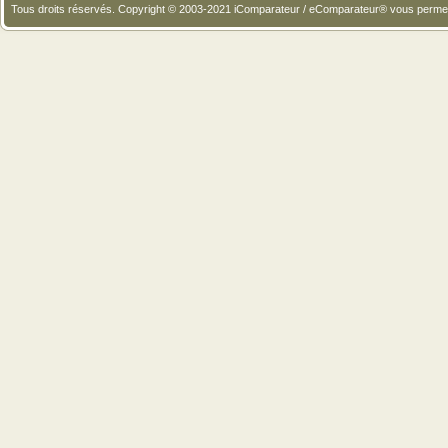
Tous droits réservés. Copyright © 2003-2021 iComparateur / eComparateur® vous perme