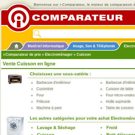
Bienvenue sur i-Comparateur, le moteur de comparaison de
Matériel informatique
Image, Son & Téléphonie
Elect
i-Comparateur de prix
»
Electroménager
» Cuisson
Vente Cuisson en ligne
Choisissez une sous-catérie :
Barbecue d'extérieur
Barbecue d'intérieu
Cuisinière
Cuisson de table
Four
Four micro-ondes
Friteuse
Hotte aspirante
Machine à pain
Table de cuisson
Les autres catégories pour votre achat Electromén
Lavage & Séchage
Froid
Cuisson
Petit déjeuner