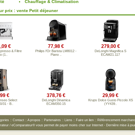
té
Chauffage & Climatisation
r prix : vente Petit déjeuner
,09 €
77,98 €
279,00 €
presso & Filtre
Philips l'Or Barista LM8012 -
DeLonghi Magnifica S
o (1..
Piano ..
ECAM21.117
,99 €
378,76 €
29,99 €
enseo Select
DeLonghi Dinamica
Krups Dolce Gusto Piccolo XS
/31 - B..
ECAM350.15
(YY439..
gories
::
Contact
::
A propos
::
Partenaires
::
Liens
::
Faire un lien
::
Référencement marchan
arateur / eComparateur® vous permet de
payer moins cher
sur Internet - Dernière mise à jou