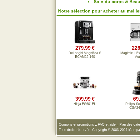
Soin du corps & Beau
Notre sélection pour acheter au meilleu
279,99 €
226
DeLonghi Magnifica S
Magimix L'Ex
ECAM22.140
Aut
399,99 €
69
Ninja ES601EU
Philips S
CSA240
Coupons et promotions
::
FAQ et aide
::
Plan des caté
Tous droits réservés. Copyright © 2003-2021 iComp