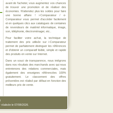
avant de l'acheter, vous augmentez vos chances
de trouver une promotion et de réaliser des
économies. N'attendez plus les soldes pour faire
une bonne affaire ! i-Comparateur / e-
Comparateur vous permet d'accéder facilement
et en quelques clics aux catalogues de centaines
de revendeurs de matériel informatique, image,
son, téléphonie, électroménager, etc..
Pour faciliter votre achat, la technique de
traitement des prix utilisée sur i-Comparateur
permet de parfaitement distinguer les références
et d'obtenir un comparatif lisible, simple et rapide
des produits en vente sur Internet.
Dans un souci de transparence, nous intégrons
dans nos résultats des marchands avec qui nous
entretenons des relations commerciales, mais
également des enseignes référencées 100%
gratuitement. Le classement des offres
présentées est réalisé par défaut en fonction des
meilleurs prix de vente.
d
r réalisée le 07/08/2026.