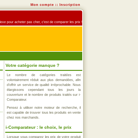
Mon compte
::
Inscription
éflexe pour acheter pas cher, c'est de comparer les prix !
Votre catégorie manque ?
Le nombre de catégories traitées est
volontairement réduit aux plus demandées, afin
d’offrir un service de qualité irréprochable. Nous
élargissons cependant tous les jours la
couverture et le nombre de produits traités sur i-
Comparateur.
Pensez à utiliser notre moteur de recherche, il
est capable de trouver tous les produits en vente
chez nos marchands.
i-Comparateur : le choix, le prix
Lorsque vous comparez les prix de votre produit