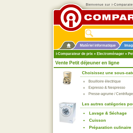
Bienvenue sur i-Comparateu
Matériel informatique
Imag
i-Comparateur de prix
»
Electroménager
» Pet
Vente Petit déjeuner en ligne
Choisissez une sous-caté
Bouilloire électrique
Expresso & Nespresso
Presse-agrume / Centrifug
Les autres catégories po
Lavage & Séchage
Cuisson
Préparation culinaire