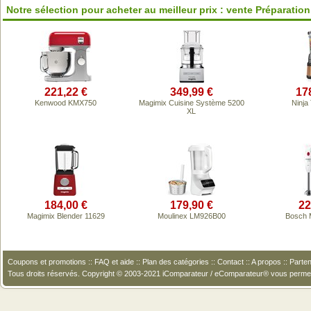
Notre sélection pour acheter au meilleur prix : vente Préparation
221,22 €
349,99 €
17
Kenwood KMX750
Magimix Cuisine Système 5200
Ninja
XL
184,00 €
179,90 €
22
Magimix Blender 11629
Moulinex LM926B00
Bosch 
Coupons et promotions
::
FAQ et aide
::
Plan des catégories
::
Contact
::
A propos
::
Parten
Tous droits réservés. Copyright © 2003-2021 iComparateur / eComparateur® vous perme