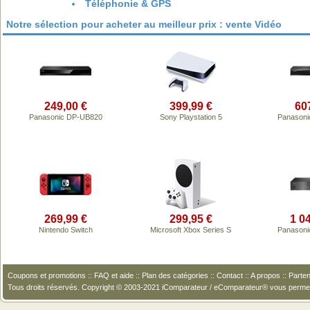
Téléphonie & GPS
Notre sélection pour acheter au meilleur prix : vente Vidéo
249,00 €
399,99 €
60
Panasonic DP-UB820
Sony Playstation 5
Panason
269,99 €
299,95 €
1 0
Nintendo Switch
Microsoft Xbox Series S
Panasoni
Coupons et promotions
::
FAQ et aide
::
Plan des catégories
::
Contact
::
A propos
::
Parten
Tous droits réservés. Copyright © 2003-2021 iComparateur / eComparateur® vous perme