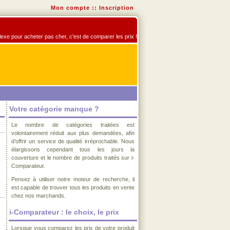
Mon compte
::
Inscription
lexe pour acheter pas cher, c'est de comparer les prix !
Votre catégorie manque ?
Le nombre de catégories traitées est
volontairement réduit aux plus demandées, afin
d’offrir un service de qualité irréprochable. Nous
élargissons cependant tous les jours la
couverture et le nombre de produits traités sur i-
Comparateur.
Pensez à utiliser notre moteur de recherche, il
est capable de trouver tous les produits en vente
chez nos marchands.
i-Comparateur : le choix, le prix
Lorsque vous comparez les prix de votre produit