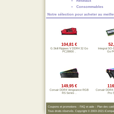
Réseaux
Consommables
Notre sélection pour acheter au meill
104,81 €
52
G.Skill Ripjaws V DDR4 32 Go
Integral SO
PC28800 ..
Go P
149,95 €
116
Corsair DDR4 Vengeance RGB
Corsair DDR4
RS Series ..
Pro S
Coupons et promotions
::
FAQ et aide
::
Plan des caté
Tous droits réservés. Copyright © 2003-2021 iComp