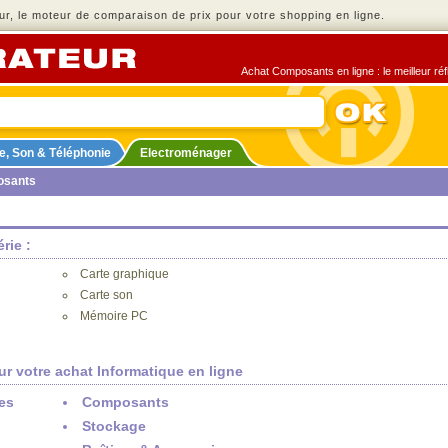
r, le moteur de comparaison de prix pour votre shopping en ligne.
Achat Composants en ligne : le meilleur réf
e, Son & Téléphonie
Electroménager
osants
rie :
Carte graphique
Carte son
Mémoire PC
ur votre achat Informatique en ligne
es
Composants
Stockage