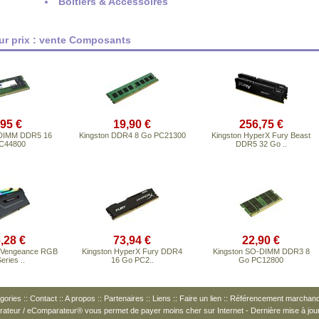
Boîtiers & Accessoires
eur prix : vente Composants
,95 €
19,90 €
256,75 €
-DIMM DDR5 16
Kingston DDR4 8 Go PC21300
Kingston HyperX Fury Beast
C44800
DDR5 32 Go ..
,28 €
73,94 €
22,90 €
 Vengeance RGB
Kingston HyperX Fury DDR4
Kingston SO-DIMM DDR3 8
eries ..
16 Go PC2..
Go PC12800
gories
::
Contact
::
A propos
::
Partenaires
::
Liens
::
Faire un lien
::
Référencement marchan
arateur / eComparateur® vous permet de
payer moins cher
sur Internet - Dernière mise à jou