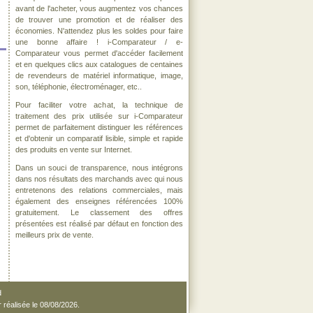
avant de l'acheter, vous augmentez vos chances
de trouver une promotion et de réaliser des
économies. N'attendez plus les soldes pour faire
une bonne affaire ! i-Comparateur / e-
Comparateur vous permet d'accéder facilement
et en quelques clics aux catalogues de centaines
de revendeurs de matériel informatique, image,
son, téléphonie, électroménager, etc..
Pour faciliter votre achat, la technique de
traitement des prix utilisée sur i-Comparateur
permet de parfaitement distinguer les références
et d'obtenir un comparatif lisible, simple et rapide
des produits en vente sur Internet.
Dans un souci de transparence, nous intégrons
dans nos résultats des marchands avec qui nous
entretenons des relations commerciales, mais
également des enseignes référencées 100%
gratuitement. Le classement des offres
présentées est réalisé par défaut en fonction des
meilleurs prix de vente.
d
r réalisée le 08/08/2026.