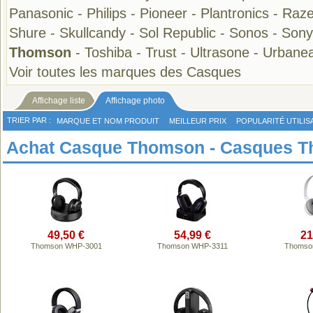
Panasonic
-
Philips
-
Pioneer
-
Plantronics
-
Raze
Shure
-
Skullcandy
-
Sol Republic
-
Sonos
-
Sony
Thomson
-
Toshiba
-
Trust
-
Ultrasone
-
Urbane
Voir toutes les marques des Casques
Affichage liste
Affichage photo
TRIER PAR :
MARQUE ET NOM PRODUIT
MEILLEUR PRIX
POPULARITÉ UTILIS
Achat Casque Thomson - Casques T
49,50 €
54,99 €
21
Thomson WHP-3001
Thomson WHP-3311
Thomso