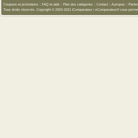
Coupons et promotions
::
FAQ et aide
::
Plan des catégories
::
Contact
::
A propos
::
Parten
Tous droits réservés. Copyright © 2003-2021 iComparateur / eComparateur® vous perme