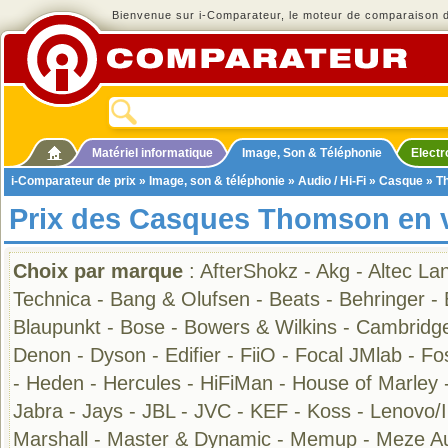
Bienvenue sur i-Comparateur, le moteur de comparaison de
Matériel informatique
Image, Son & Téléphonie
Elect
i-Comparateur de prix
»
Image, son & téléphonie
»
Audio / Hi-Fi
»
Casque
» T
Prix des Casques Thomson en 
Choix par marque
:
AfterShokz
-
Akg
-
Altec La
Technica
-
Bang & Olufsen
-
Beats
-
Behringer
-
Blaupunkt
-
Bose
-
Bowers & Wilkins
-
Cambridge
Denon
-
Dyson
-
Edifier
-
FiiO
-
Focal JMlab
-
Fo
-
Heden
-
Hercules
-
HiFiMan
-
House of Marley
Jabra
-
Jays
-
JBL
-
JVC
-
KEF
-
Koss
-
Lenovo/
Marshall
-
Master & Dynamic
-
Memup
-
Meze A