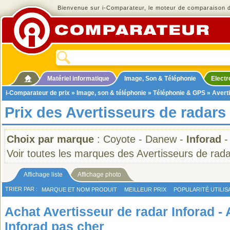
Bienvenue sur i-Comparateur, le moteur de comparaison de
Matériel informatique
Image, Son & Téléphonie
Elect
i-Comparateur de prix
»
Image, son & téléphonie
»
Téléphonie & GPS
»
Avert
Prix des Avertisseurs de radars
Choix par marque
:
Coyote
-
Danew
-
Inforad
Voir toutes les marques des Avertisseurs de rad
Affichage liste
Affichage photo
TRIER PAR :
MARQUE ET NOM PRODUIT
MEILLEUR PRIX
POPULARITÉ UTILIS
Achat Avertisseur de radar Inforad -
Inforad pas cher