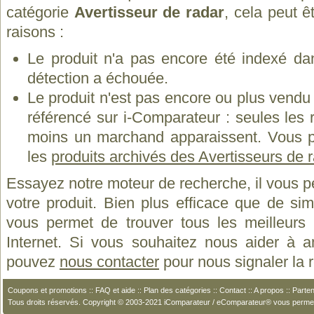
catégorie
Avertisseur de radar
, cela peut ê
raisons :
Le produit n'a pas encore été indexé dan
détection a échouée.
Le produit n'est pas encore ou plus vend
référencé sur i-Comparateur : seules les
moins un marchand apparaissent. Vous p
les
produits archivés des Avertisseurs de r
Essayez notre moteur de recherche, il vous p
votre produit. Bien plus efficace que de si
vous permet de trouver tous les meilleurs 
Internet. Si vous souhaitez nous aider à a
pouvez
nous contacter
pour nous signaler la
Coupons et promotions
::
FAQ et aide
::
Plan des catégories
::
Contact
::
A propos
::
Parten
Tous droits réservés. Copyright © 2003-2021 iComparateur / eComparateur® vous perme