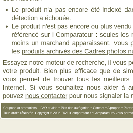
Le produit n'a pas encore été indexé dan
détection a échouée.
Le produit n'est pas encore ou plus vend
référencé sur i-Comparateur : seules les
moins un marchand apparaissent. Vous p
les
produits archivés des Cadres photos 
Essayez notre moteur de recherche, il vous p
votre produit. Bien plus efficace que de si
vous permet de trouver tous les meilleurs 
Internet. Si vous souhaitez nous aider à a
pouvez
nous contacter
pour nous signaler la
Coupons et promotions
::
FAQ et aide
::
Plan des catégories
::
Contact
::
A propos
::
Parten
Tous droits réservés. Copyright © 2003-2021 iComparateur / eComparateur® vous perme