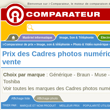
Bienvenue sur i-Comparateur, le moteur de comparaison de
Matériel informatique
Image, Son & Téléphonie
Elect
i-Comparateur de prix
»
Image, son & téléphonie
»
Photo & Vidéo numérique
Prix des Cadres photos numéri
vente
Choix par marque
:
Générique
-
Braun
-
Muse
Toshiba
Voir toutes les marques des Cadres photos num
Affichage liste
Affichage photo
TRIER PAR :
MARQUE ET NOM PRODUIT
MEILLEUR PRIX
POPULARITÉ UTILIS