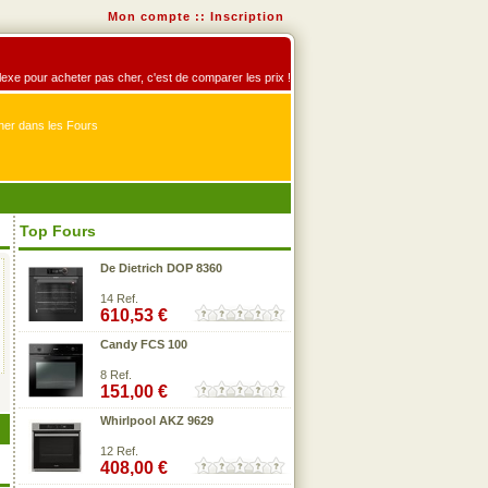
Mon compte
::
Inscription
éflexe pour acheter pas cher, c'est de comparer les prix !
er dans les Fours
Top Fours
De Dietrich DOP 8360
14 Ref.
610,53 €
Candy FCS 100
8 Ref.
151,00 €
Whirlpool AKZ 9629
12 Ref.
408,00 €