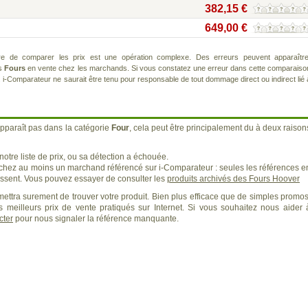
382,15 €
649,00 €
re de comparer les prix est une opération complexe. Des erreurs peuvent apparaître
ts
Fours
en vente chez les marchands. Si vous constatez une erreur dans cette comparaiso
. i-Comparateur ne saurait être tenu pour responsable de tout dommage direct ou indirect lié 
pparaît pas dans la catégorie
Four
, cela peut être principalement du à deux raison
otre liste de prix, ou sa détection a échouée.
 chez au moins un marchand référencé sur i-Comparateur : seules les références e
sent. Vous pouvez essayer de consulter les
produits archivés des Fours Hoover
ettra surement de trouver votre produit. Bien plus efficace que de simples promos
 meilleurs prix de vente pratiqués sur Internet. Si vous souhaitez nous aider 
cter
pour nous signaler la référence manquante.