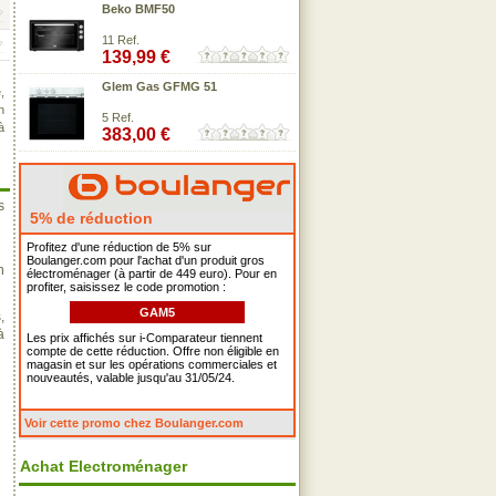
Beko BMF50
11 Ref.
139,99 €
Glem Gas GFMG 51
,
n
5 Ref.
à
383,00 €
s
5% de réduction
Profitez d'une réduction de 5% sur
Boulanger.com pour l'achat d'un produit gros
n
électroménager (à partir de 449 euro). Pour en
profiter, saisissez le code promotion :
GAM5
,
à
Les prix affichés sur i-Comparateur tiennent
compte de cette réduction. Offre non éligible en
magasin et sur les opérations commerciales et
nouveautés, valable jusqu'au 31/05/24.
Voir cette promo chez Boulanger.com
Achat Electroménager