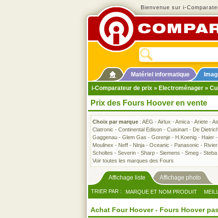
Bienvenue sur i-Comparateu
Matériel informatique
Imag
i-Comparateur de prix
»
Electroménager
»
Cu
Prix des Fours Hoover en vente
Choix par marque
:
AEG
-
Airlux
-
Amica
-
Ariete
-
A
Clatronic
-
Continental Edison
-
Cuisinart
-
De Dietric
Gaggenau
-
Glem Gas
-
Gorenje
-
H.Koenig
-
Haier
Moulinex
-
Neff
-
Ninja
-
Oceanic
-
Panasonic
-
Rivie
Scholtes
-
Severin
-
Sharp
-
Siemens
-
Smeg
-
Steba
Voir toutes les marques des Fours
Affichage liste
Affichage photo
TRIER PAR :
MARQUE ET NOM PRODUIT
MEIL
Achat Four Hoover - Fours Hoover pas