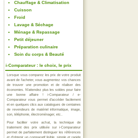
Chauffage & Climatisation
Cuisson
Froid
Lavage & Séchage
Ménage & Repassage
Petit déjeuner
Préparation culinaire
Soin du corps & Beauté
i-Comparateur : le choix, le prix
Lorsque vous comparez les prix de votre produit
avant de l'acheter, vous augmentez vos chances
de trouver une promotion et de réaliser des
économies. N'attendez plus les soldes pour faire
une bonne affaire ! i-Comparateur / e-
Comparateur vous permet d'accéder facilement
et en quelques clics aux catalogues de centaines
de revendeurs de matériel informatique, image,
son, téléphonie, électroménager, etc..
Pour faciliter votre achat, la technique de
traitement des prix utilisée sur i-Comparateur
permet de parfaitement distinguer les références
et d'obtenir un comparatif lisible, simple et rapide