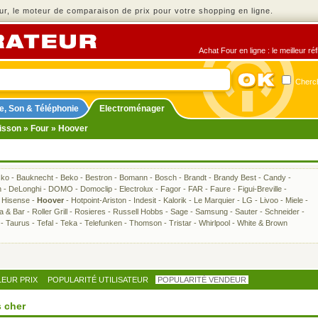
r, le moteur de comparaison de prix pour votre shopping en ligne.
Achat Four en ligne : le meilleur r
Cherch
e, Son & Téléphonie
Electroménager
isson
»
Four
» Hoover
sko
-
Bauknecht
-
Beko
-
Bestron
-
Bomann
-
Bosch
-
Brandt
-
Brandy Best
-
Candy
-
h
-
DeLonghi
-
DOMO
-
Domoclip
-
Electrolux
-
Fagor
-
FAR
-
Faure
-
Figui-Breville
-
-
Hisense
-
Hoover
-
Hotpoint-Ariston
-
Indesit
-
Kalorik
-
Le Marquier
-
LG
-
Livoo
-
Miele
-
ra & Bar
-
Roller Grill
-
Rosieres
-
Russell Hobbs
-
Sage
-
Samsung
-
Sauter
-
Schneider
-
-
Taurus
-
Tefal
-
Teka
-
Telefunken
-
Thomson
-
Tristar
-
Whirlpool
-
White & Brown
LEUR PRIX
POPULARITÉ UTILISATEUR
POPULARITÉ VENDEUR
 cher