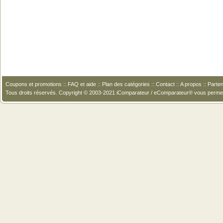
Coupons et promotions
::
FAQ et aide
::
Plan des catégories
::
Contact
::
A propos
::
Parten
Tous droits réservés. Copyright © 2003-2021 iComparateur / eComparateur® vous perme