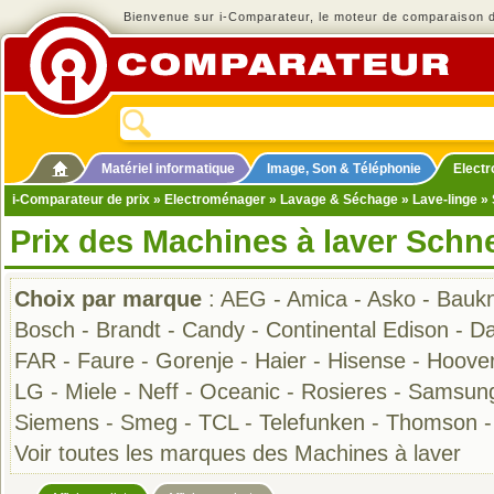
Bienvenue sur i-Comparateur, le moteur de comparaison de
Matériel informatique
Image, Son & Téléphonie
Elect
i-Comparateur de prix
»
Electroménager
»
Lavage & Séchage
»
Lave-linge
» 
Prix des Machines à laver Schn
Choix par marque
:
AEG
-
Amica
-
Asko
-
Bauk
Bosch
-
Brandt
-
Candy
-
Continental Edison
-
D
FAR
-
Faure
-
Gorenje
-
Haier
-
Hisense
-
Hoove
LG
-
Miele
-
Neff
-
Oceanic
-
Rosieres
-
Samsun
Siemens
-
Smeg
-
TCL
-
Telefunken
-
Thomson
Voir toutes les marques des Machines à laver