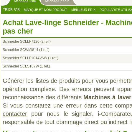
Affichage liste
Affichage photo
TRIER PAR :
MARQUE ET NOM PRODUIT
MEILLEUR PRIX
POPULARITÉ UTILIS
Achat Lave-linge Schneider - Machin
pas cher
Schneider SCLLF7120
(2 ref.)
Schneider SCWMI814
(1 ref.)
Schneider SCLLF1014VAW
(1 ref.)
Schneider SCLS107W
(1 ref.)
Générer les listes de produits pour vous permett
opération complexe. Des erreurs peuvent appara
reconnaissance des différents
Machines à laver
Si vous constatez une erreur dans cette compa
contacter
pour nous le signaler. i-Comparate
responsable de tout dommage direct ou indirect lié 