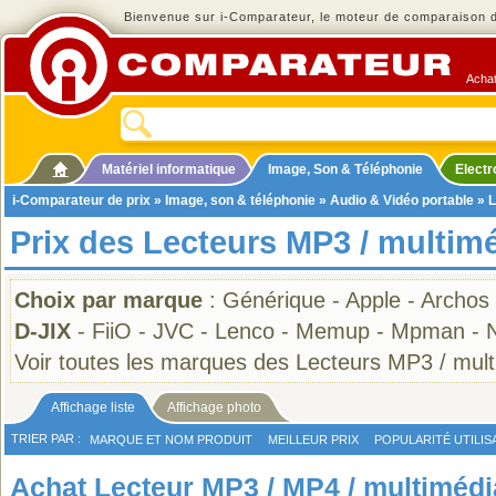
Bienvenue sur i-Comparateur, le moteur de comparaison de
Achat
Matériel informatique
Image, Son & Téléphonie
Elect
i-Comparateur de prix
»
Image, son & téléphonie
»
Audio & Vidéo portable
»
L
Prix des Lecteurs MP3 / multim
Choix par marque
:
Générique
-
Apple
-
Archos
D-JIX
-
FiiO
-
JVC
-
Lenco
-
Memup
-
Mpman
-
Voir toutes les marques des Lecteurs MP3 / mul
Affichage liste
Affichage photo
TRIER PAR :
MARQUE ET NOM PRODUIT
MEILLEUR PRIX
POPULARITÉ UTILIS
Achat Lecteur MP3 / MP4 / multimédi