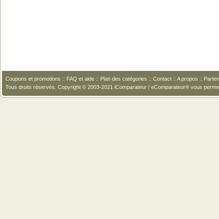
Coupons et promotions
::
FAQ et aide
::
Plan des catégories
::
Contact
::
A propos
::
Parten
Tous droits réservés. Copyright © 2003-2021 iComparateur / eComparateur® vous perme