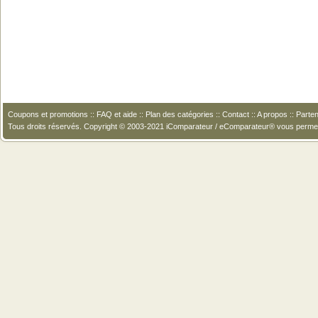
Coupons et promotions
::
FAQ et aide
::
Plan des catégories
::
Contact
::
A propos
::
Parten
Tous droits réservés. Copyright © 2003-2021 iComparateur / eComparateur® vous perme