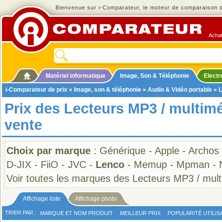
Bienvenue sur i-Comparateur, le moteur de comparaison de
Achat
Matériel informatique
Image, Son & Téléphonie
Elect
i-Comparateur de prix
»
Image, son & téléphonie
»
Audio & Vidéo portable
»
L
Prix des Lecteurs MP3 / multim
vente
Choix par marque
:
Générique
-
Apple
-
Archos
D-JIX
-
FiiO
-
JVC
-
Lenco
-
Memup
-
Mpman
-
Voir toutes les marques des Lecteurs MP3 / mul
Affichage liste
Affichage photo
TRIER PAR :
MARQUE ET NOM PRODUIT
MEILLEUR PRIX
POPULARITÉ UTILIS