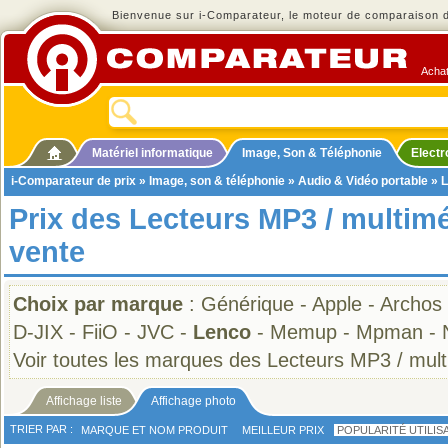
Bienvenue sur i-Comparateur, le moteur de comparaison de
Achat
Matériel informatique
Image, Son & Téléphonie
Elect
i-Comparateur de prix
»
Image, son & téléphonie
»
Audio & Vidéo portable
»
L
Prix des Lecteurs MP3 / multim
vente
Choix par marque
:
Générique
-
Apple
-
Archos
D-JIX
-
FiiO
-
JVC
-
Lenco
-
Memup
-
Mpman
-
Voir toutes les marques des Lecteurs MP3 / mul
Affichage liste
Affichage photo
TRIER PAR :
MARQUE ET NOM PRODUIT
MEILLEUR PRIX
POPULARITÉ UTILIS