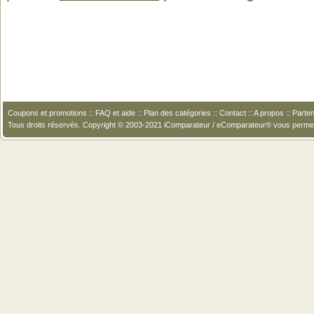
Coupons et promotions
::
FAQ et aide
::
Plan des catégories
::
Contact
::
A propos
::
Parten
Tous droits réservés. Copyright © 2003-2021 iComparateur / eComparateur® vous perme