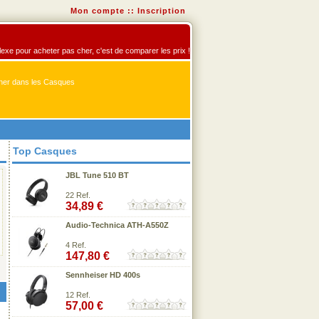
Mon compte
::
Inscription
flexe pour acheter pas cher, c'est de comparer les prix !
er dans les Casques
Top Casques
JBL Tune 510 BT
22 Ref.
34,89 €
Audio-Technica ATH-A550Z
4 Ref.
147,80 €
Sennheiser HD 400s
12 Ref.
57,00 €