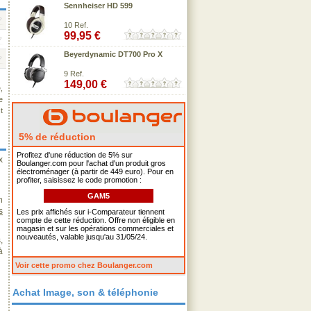
Sennheiser HD 599
10 Ref.
99,95 €
Beyerdynamic DT700 Pro X
9 Ref.
149,00 €
,
e
t
5% de réduction
Profitez d'une réduction de 5% sur
x
Boulanger.com pour l'achat d'un produit gros
électroménager (à partir de 449 euro). Pour en
profiter, saisissez le code promotion :
GAM5
n
s
Les prix affichés sur i-Comparateur tiennent
compte de cette réduction. Offre non éligible en
magasin et sur les opérations commerciales et
nouveautés, valable jusqu'au 31/05/24.
,
à
Voir cette promo chez Boulanger.com
Achat Image, son & téléphonie