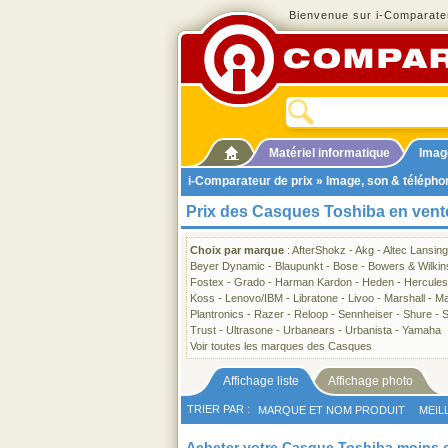
Bienvenue sur i-Comparateu
Matériel informatique
Imag
i-Comparateur de prix
»
Image, son & télépho
Prix des Casques Toshiba en vent
Choix par marque
:
AfterShokz
-
Akg
-
Altec Lansing
Beyer Dynamic
-
Blaupunkt
-
Bose
-
Bowers & Wilkin
Fostex
-
Grado
-
Harman Kardon
-
Heden
-
Hercules
Koss
-
Lenovo/IBM
-
Libratone
-
Livoo
-
Marshall
-
Ma
Plantronics
-
Razer
-
Reloop
-
Sennheiser
-
Shure
-
S
Trust
-
Ultrasone
-
Urbanears
-
Urbanista
-
Yamaha
Voir toutes les marques des Casques
Affichage liste
Affichage photo
TRIER PAR :
MARQUE ET NOM PRODUIT
MEIL
Acheter votre Casque Toshiba moins 