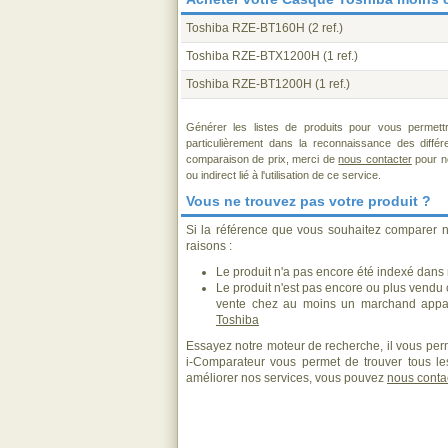
Toshiba RZE-BT160H
(2 ref.)
Toshiba RZE-BTX1200H
(1 ref.)
Toshiba RZE-BT1200H
(1 ref.)
Générer les listes de produits pour vous permett
particulièrement dans la reconnaissance des diffé
comparaison de prix, merci de
nous contacter
pour no
ou indirect lié à l'utilisation de ce service.
Vous ne trouvez pas votre produit ?
Si la référence que vous souhaitez comparer n
raisons :
Le produit n'a pas encore été indexé dans n
Le produit n'est pas encore ou plus vendu
vente chez au moins un marchand appar
Toshiba
Essayez notre moteur de recherche, il vous perm
i-Comparateur vous permet de trouver tous les
améliorer nos services, vous pouvez
nous conta