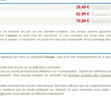
16,49 €
62,99 €
70,99 €
re de comparer les prix est une opération complexe. Des erreurs peuvent apparaître
rents
Casques
en vente chez les marchands. Si vous constatez une erreur dans cett
us le signaler. i-Comparateur ne saurait être tenu pour responsable de tout dommage direc
'apparaît pas dans la catégorie
Casque
, cela peut être principalement du à deu
otre liste de prix, ou sa détection a échouée.
 chez au moins un marchand référencé sur i-Comparateur : seules les références e
aissent. Vous pouvez essayer de consulter les
produits archivés des Casque
ettra surement de trouver votre produit. Bien plus efficace que de simples promos
 meilleurs prix de vente pratiqués sur Internet. Si vous souhaitez nous aider 
cter
pour nous signaler la référence manquante.