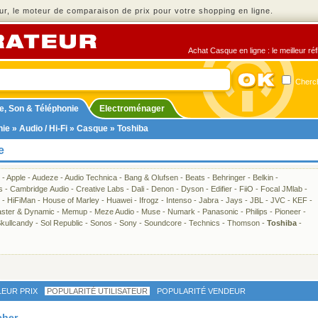
r, le moteur de comparaison de prix pour votre shopping en ligne.
Achat Casque en ligne : le meilleur ré
Cherch
e, Son & Téléphonie
Electroménager
nie
»
Audio / Hi-Fi
»
Casque
» Toshiba
e
-
Apple
-
Audeze
-
Audio Technica
-
Bang & Olufsen
-
Beats
-
Behringer
-
Belkin
-
s
-
Cambridge Audio
-
Creative Labs
-
Dali
-
Denon
-
Dyson
-
Edifier
-
FiiO
-
Focal JMlab
-
-
HiFiMan
-
House of Marley
-
Huawei
-
Ifrogz
-
Intenso
-
Jabra
-
Jays
-
JBL
-
JVC
-
KEF
-
ster & Dynamic
-
Memup
-
Meze Audio
-
Muse
-
Numark
-
Panasonic
-
Philips
-
Pioneer
-
kullcandy
-
Sol Republic
-
Sonos
-
Sony
-
Soundcore
-
Technics
-
Thomson
-
Toshiba
-
LEUR PRIX
POPULARITÉ UTILISATEUR
POPULARITÉ VENDEUR
cher