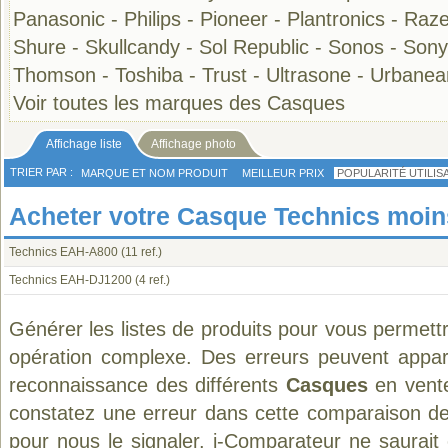
Panasonic
-
Philips
-
Pioneer
-
Plantronics
-
Raze
Shure
-
Skullcandy
-
Sol Republic
-
Sonos
-
Sony
Thomson
-
Toshiba
-
Trust
-
Ultrasone
-
Urbanea
Voir toutes les marques des Casques
Affichage liste
Affichage photo
TRIER PAR :
MARQUE ET NOM PRODUIT
MEILLEUR PRIX
POPULARITÉ UTILIS
Acheter votre Casque Technics moin
Technics EAH-A800
(11 ref.)
Technics EAH-DJ1200
(4 ref.)
Générer les listes de produits pour vous permett
opération complexe. Des erreurs peuvent appara
reconnaissance des différents
Casques
en vente
constatez une erreur dans cette comparaison de
pour nous le signaler. i-Comparateur ne saurait