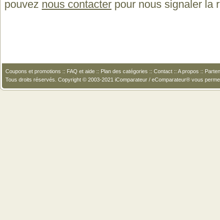
pouvez
nous contacter
pour nous signaler la
Coupons et promotions
::
FAQ et aide
::
Plan des catégories
::
Contact
::
A propos
::
Parten
Tous droits réservés. Copyright © 2003-2021 iComparateur / eComparateur® vous perme