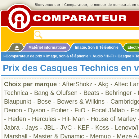
Bienvenue sur i-Comparateur, le moteur de comparaison de
Matériel informatique
Image, Son & Téléphonie
Elect
i-Comparateur de prix
»
Image, son & téléphonie
»
Audio / Hi-Fi
»
Casque
» T
Prix des Casques Technics en 
Choix par marque
:
AfterShokz
-
Akg
-
Altec La
Technica
-
Bang & Olufsen
-
Beats
-
Behringer
-
Blaupunkt
-
Bose
-
Bowers & Wilkins
-
Cambridge
Denon
-
Dyson
-
Edifier
-
FiiO
-
Focal JMlab
-
Fo
-
Heden
-
Hercules
-
HiFiMan
-
House of Marley
Jabra
-
Jays
-
JBL
-
JVC
-
KEF
-
Koss
-
Lenovo/
Marshall
-
Master & Dynamic
-
Memup
-
Meze A