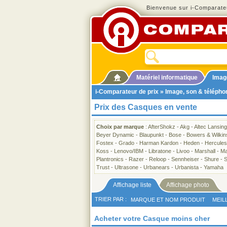
Bienvenue sur i-Comparateu
Matériel informatique
Imag
i-Comparateur de prix
»
Image, son & télépho
Prix des Casques en vente
Choix par marque
:
AfterShokz
-
Akg
-
Altec Lansing
Beyer Dynamic
-
Blaupunkt
-
Bose
-
Bowers & Wilkin
Fostex
-
Grado
-
Harman Kardon
-
Heden
-
Hercules
Koss
-
Lenovo/IBM
-
Libratone
-
Livoo
-
Marshall
-
Ma
Plantronics
-
Razer
-
Reloop
-
Sennheiser
-
Shure
-
S
Trust
-
Ultrasone
-
Urbanears
-
Urbanista
-
Yamaha
Affichage liste
Affichage photo
TRIER PAR :
MARQUE ET NOM PRODUIT
MEIL
Acheter votre Casque moins cher