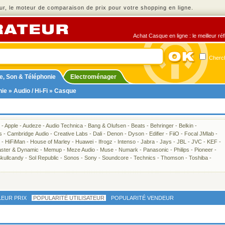
r, le moteur de comparaison de prix pour votre shopping en ligne.
Achat Casque en ligne : le meilleur ré
Cherch
e, Son & Téléphonie
Electroménager
nie
»
Audio / Hi-Fi
» Casque
-
Apple
-
Audeze
-
Audio Technica
-
Bang & Olufsen
-
Beats
-
Behringer
-
Belkin
-
s
-
Cambridge Audio
-
Creative Labs
-
Dali
-
Denon
-
Dyson
-
Edifier
-
FiiO
-
Focal JMlab
-
-
HiFiMan
-
House of Marley
-
Huawei
-
Ifrogz
-
Intenso
-
Jabra
-
Jays
-
JBL
-
JVC
-
KEF
-
ster & Dynamic
-
Memup
-
Meze Audio
-
Muse
-
Numark
-
Panasonic
-
Philips
-
Pioneer
-
kullcandy
-
Sol Republic
-
Sonos
-
Sony
-
Soundcore
-
Technics
-
Thomson
-
Toshiba
-
LEUR PRIX
POPULARITÉ UTILISATEUR
POPULARITÉ VENDEUR