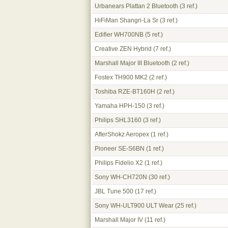
Urbanears Plattan 2 Bluetooth
(3 ref.)
HiFiMan Shangri-La Sr
(3 ref.)
Edifier WH700NB
(5 ref.)
Creative ZEN Hybrid
(7 ref.)
Marshall Major III Bluetooth
(2 ref.)
Fostex TH900 MK2
(2 ref.)
Toshiba RZE-BT160H
(2 ref.)
Yamaha HPH-150
(3 ref.)
Philips SHL3160
(3 ref.)
AfterShokz Aeropex
(1 ref.)
Pioneer SE-S6BN
(1 ref.)
Philips Fidelio X2
(1 ref.)
Sony WH-CH720N
(30 ref.)
JBL Tune 500
(17 ref.)
Sony WH-ULT900 ULT Wear
(25 ref.)
Marshall Major IV
(11 ref.)