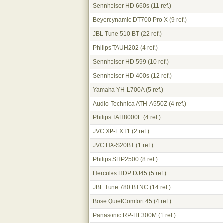
Sennheiser HD 660s
(11 ref.)
Beyerdynamic DT700 Pro X
(9 ref.)
JBL Tune 510 BT
(22 ref.)
Philips TAUH202
(4 ref.)
Sennheiser HD 599
(10 ref.)
Sennheiser HD 400s
(12 ref.)
Yamaha YH-L700A
(5 ref.)
Audio-Technica ATH-A550Z
(4 ref.)
Philips TAH8000E
(4 ref.)
JVC XP-EXT1
(2 ref.)
JVC HA-S20BT
(1 ref.)
Philips SHP2500
(8 ref.)
Hercules HDP DJ45
(5 ref.)
JBL Tune 780 BTNC
(14 ref.)
Bose QuietComfort 45
(4 ref.)
Panasonic RP-HF300M
(1 ref.)