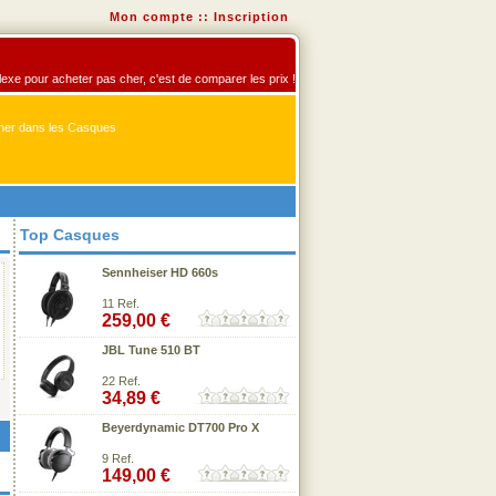
Mon compte
::
Inscription
flexe pour acheter pas cher, c'est de comparer les prix !
er dans les Casques
Top Casques
Sennheiser HD 660s
11 Ref.
259,00 €
JBL Tune 510 BT
22 Ref.
34,89 €
Beyerdynamic DT700 Pro X
9 Ref.
149,00 €