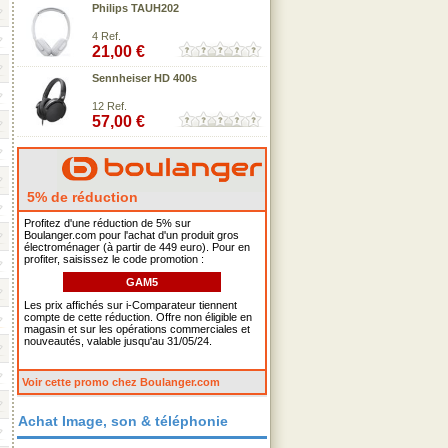
Philips TAUH202
4 Ref.
21,00 €
Sennheiser HD 400s
12 Ref.
57,00 €
5% de réduction
Profitez d'une réduction de 5% sur
Boulanger.com pour l'achat d'un produit gros
électroménager (à partir de 449 euro). Pour en
profiter, saisissez le code promotion :
GAM5
Les prix affichés sur i-Comparateur tiennent
compte de cette réduction. Offre non éligible en
magasin et sur les opérations commerciales et
nouveautés, valable jusqu'au 31/05/24.
Voir cette promo chez Boulanger.com
Achat Image, son & téléphonie