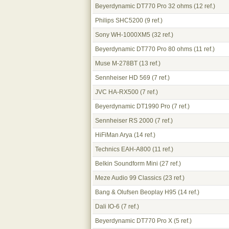
Beyerdynamic DT770 Pro 32 ohms
(12 ref.)
Philips SHC5200
(9 ref.)
Sony WH-1000XM5
(32 ref.)
Beyerdynamic DT770 Pro 80 ohms
(11 ref.)
Muse M-278BT
(13 ref.)
Sennheiser HD 569
(7 ref.)
JVC HA-RX500
(7 ref.)
Beyerdynamic DT1990 Pro
(7 ref.)
Sennheiser RS 2000
(7 ref.)
HiFiMan Arya
(14 ref.)
Technics EAH-A800
(11 ref.)
Belkin Soundform Mini
(27 ref.)
Meze Audio 99 Classics
(23 ref.)
Bang & Olufsen Beoplay H95
(14 ref.)
Dali IO-6
(7 ref.)
Beyerdynamic DT770 Pro X
(5 ref.)