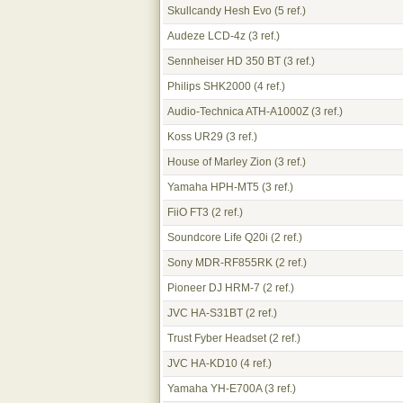
Skullcandy Hesh Evo
(5 ref.)
Audeze LCD-4z
(3 ref.)
Sennheiser HD 350 BT
(3 ref.)
Philips SHK2000
(4 ref.)
Audio-Technica ATH-A1000Z
(3 ref.)
Koss UR29
(3 ref.)
House of Marley Zion
(3 ref.)
Yamaha HPH-MT5
(3 ref.)
FiiO FT3
(2 ref.)
Soundcore Life Q20i
(2 ref.)
Sony MDR-RF855RK
(2 ref.)
Pioneer DJ HRM-7
(2 ref.)
JVC HA-S31BT
(2 ref.)
Trust Fyber Headset
(2 ref.)
JVC HA-KD10
(4 ref.)
Yamaha YH-E700A
(3 ref.)