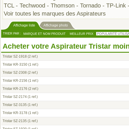
TCL
-
Techwood
-
Thomson
-
Tornado
-
TP-Link
Voir toutes les marques des Aspirateurs
Affichage liste
Affichage photo
TRIER PAR :
MARQUE ET NOM PRODUIT
MEILLEUR PRIX
POPULARITÉ UTILIS
Acheter votre Aspirateur Tristar moi
Tristar SZ-1918
(2 ref.)
Tristar KR-3150
(1 ref.)
Tristar SZ-2308
(2 ref.)
Tristar KR-2156
(1 ref.)
Tristar KR-2176
(2 ref.)
Tristar SZ-2174
(1 ref.)
Tristar SZ-3135
(1 ref.)
Tristar KR-3178
(1 ref.)
Tristar SZ-2135
(1 ref.)