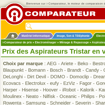
Bienvenue sur i-Comparateur, le moteur de comparaison de
Matériel informatique
Image, Son & Téléphonie
Elect
i-Comparateur de prix
»
Electroménager
»
Ménage & Repassage
»
Aspirateu
Prix des Aspirateurs Tristar en 
Choix par marque
:
AEG
-
Ariete
-
Beko
-
Bestr
Blaupunkt
-
Bomann
-
Bosch
-
Brandt
-
Candy
-
DeLonghi
-
Dirt Devil
-
DOMO
-
Domoclip
-
Drea
Ecovacs
-
Electrolux
-
eufy
-
EzViz
-
Fagor
-
Gor
Harper
-
Hisense
-
Hoover
-
iRobot
-
Kalorik
-
Ka
Moulinex
-
Neato
-
Nilfisk
-
Oceanic
-
Philips
-
Pol
Rowenta
-
Samsung
-
Schneider
-
Severin
-
Sha