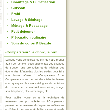
Chauffage & Climatisation
Cuisson
Froid
Lavage & Séchage
Ménage & Repassage
Petit déjeuner
Préparation culinaire
Soin du corps & Beauté
i-Comparateur : le choix, le prix
Lorsque vous comparez les prix de votre produit
avant de l'acheter, vous augmentez vos chances
de trouver une promotion et de réaliser des
économies. N'attendez plus les soldes pour faire
une bonne affaire ! i-Comparateur / e-
Comparateur vous permet d'accéder facilement
et en quelques clics aux catalogues de centaines
de revendeurs de matériel informatique, image,
son, téléphonie, électroménager, etc..
Pour faciliter votre achat, la technique de
traitement des prix utilisée sur i-Comparateur
permet de parfaitement distinguer les références
et d'obtenir un comparatif lisible, simple et rapide