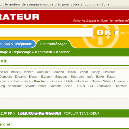
r, le moteur de comparaison de prix pour votre shopping en ligne.
Achat Aspirateur en ligne : le meilleur r
Cherch
e, Son & Téléphonie
Electroménager
nage & Repassage
»
Aspirateur
» Karcher
ente
Bissell
-
Black & Decker
-
Blaupunkt
-
Bomann
-
Bosch
-
Brandt
-
Candy
-
Clatronic
-
Domoclip
-
Dreame
-
Dyson
-
E.zicom
-
Ecovacs
-
Electrolux
-
eufy
-
EzViz
-
Fagor
-
over
-
iRobot
-
Kalorik
-
Karcher
-
LG
-
Livoo
-
Miele
-
Moulinex
-
Neato
-
Nilfisk
-
Oceanic
-
ung
-
Schneider
-
Severin
-
Shark
-
Siemens
-
Solac
-
Taurus
-
TCL
-
Techwood
-
Thomson
LEUR PRIX
POPULARITÉ UTILISATEUR
POPULARITÉ VENDEUR
s cher