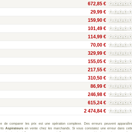
672,85 €
29,99 €
159,90 €
101,49 €
114,99 €
70,00 €
329,99 €
155,05 €
217,55 €
310,50 €
86,99 €
246,98 €
615,24 €
2 474,84 €
re de comparer les prix est une opération complexe. Des erreurs peuvent apparaître
ents
Aspirateurs
en vente chez les marchands. Si vous constatez une erreur dans cett