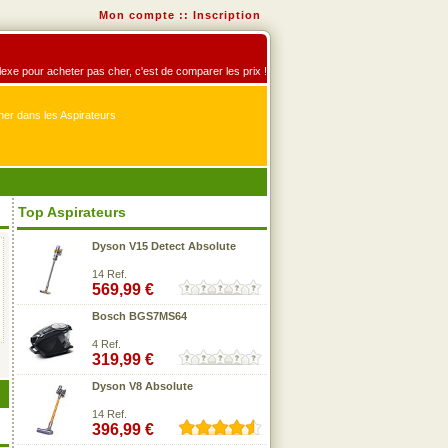
Mon compte
::
Inscription
éflexe pour acheter pas cher, c'est de comparer les prix !
er dans les Aspirateurs
Top Aspirateurs
Dyson V15 Detect Absolute
14 Ref.
569,99 €
Bosch BGS7MS64
4 Ref.
319,99 €
Dyson V8 Absolute
14 Ref.
396,99 €