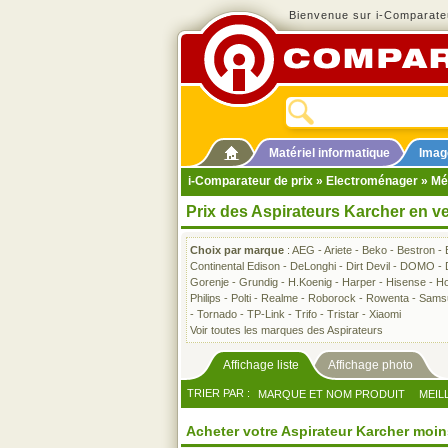
Bienvenue sur i-Comparateu
Matériel informatique
Imag
i-Comparateur de prix
»
Electroménager
»
Mé
Prix des Aspirateurs Karcher en v
Choix par marque
:
AEG
-
Ariete
-
Beko
-
Bestron
-
Continental Edison
-
DeLonghi
-
Dirt Devil
-
DOMO
-
Gorenje
-
Grundig
-
H.Koenig
-
Harper
-
Hisense
-
Ho
Philips
-
Polti
-
Realme
-
Roborock
-
Rowenta
-
Sams
-
Tornado
-
TP-Link
-
Trifo
-
Tristar
-
Xiaomi
Voir toutes les marques des Aspirateurs
Affichage liste
Affichage photo
TRIER PAR :
MARQUE ET NOM PRODUIT
MEIL
Acheter votre Aspirateur Karcher moin