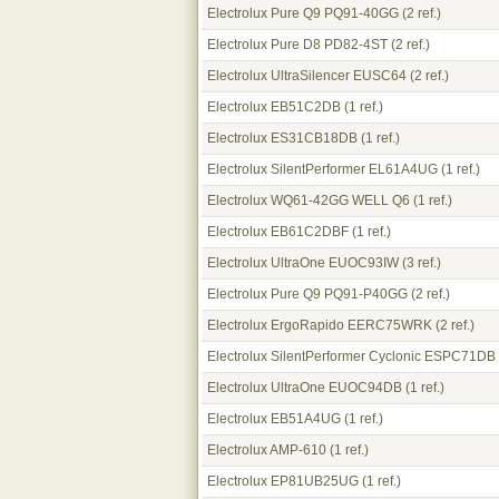
Electrolux Pure Q9 PQ91-40GG
(2 ref.)
Electrolux Pure D8 PD82-4ST
(2 ref.)
Electrolux UltraSilencer EUSC64
(2 ref.)
Electrolux EB51C2DB
(1 ref.)
Electrolux ES31CB18DB
(1 ref.)
Electrolux SilentPerformer EL61A4UG
(1 ref.)
Electrolux WQ61-42GG WELL Q6
(1 ref.)
Electrolux EB61C2DBF
(1 ref.)
Electrolux UltraOne EUOC93IW
(3 ref.)
Electrolux Pure Q9 PQ91-P40GG
(2 ref.)
Electrolux ErgoRapido EERC75WRK
(2 ref.)
Electrolux SilentPerformer Cyclonic ESPC71DB
Electrolux UltraOne EUOC94DB
(1 ref.)
Electrolux EB51A4UG
(1 ref.)
Electrolux AMP-610
(1 ref.)
Electrolux EP81UB25UG
(1 ref.)