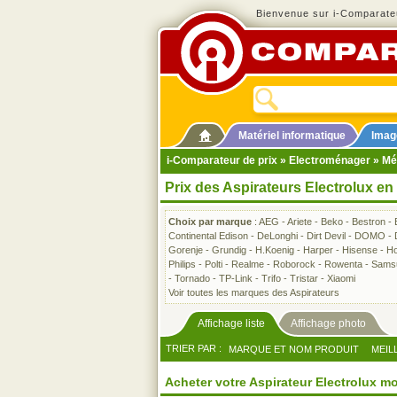
Bienvenue sur i-Comparateu
Matériel informatique
Imag
i-Comparateur de prix
»
Electroménager
»
Mé
Prix des Aspirateurs Electrolux en
Choix par marque
:
AEG
-
Ariete
-
Beko
-
Bestron
-
Continental Edison
-
DeLonghi
-
Dirt Devil
-
DOMO
-
Gorenje
-
Grundig
-
H.Koenig
-
Harper
-
Hisense
-
Ho
Philips
-
Polti
-
Realme
-
Roborock
-
Rowenta
-
Sams
-
Tornado
-
TP-Link
-
Trifo
-
Tristar
-
Xiaomi
Voir toutes les marques des Aspirateurs
Affichage liste
Affichage photo
TRIER PAR :
MARQUE ET NOM PRODUIT
MEIL
Acheter votre Aspirateur Electrolux m