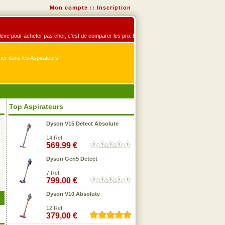
Mon compte
::
Inscription
éflexe pour acheter pas cher, c'est de comparer les prix !
er dans les Aspirateurs
Top Aspirateurs
Dyson V15 Detect Absolute
14 Ref.
569,99 €
Dyson Gen5 Detect
7 Ref.
799,00 €
Dyson V10 Absolute
12 Ref.
379,00 €