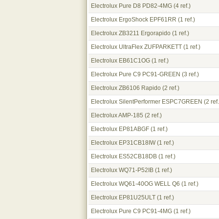
Electrolux Pure D8 PD82-4MG
(4 ref.)
Electrolux ErgoShock EPF61RR
(1 ref.)
Electrolux ZB3211 Ergorapido
(1 ref.)
Electrolux UltraFlex ZUFPARKETT
(1 ref.)
Electrolux EB61C1OG
(1 ref.)
Electrolux Pure C9 PC91-GREEN
(3 ref.)
Electrolux ZB6106 Rapido
(2 ref.)
Electrolux SilentPerformer ESPC7GREEN
(2 ref.
Electrolux AMP-185
(2 ref.)
Electrolux EP81ABGF
(1 ref.)
Electrolux EP31CB18IW
(1 ref.)
Electrolux ES52CB18DB
(1 ref.)
Electrolux WQ71-P52IB
(1 ref.)
Electrolux WQ61-40OG WELL Q6
(1 ref.)
Electrolux EP81U25ULT
(1 ref.)
Electrolux Pure C9 PC91-4MG
(1 ref.)