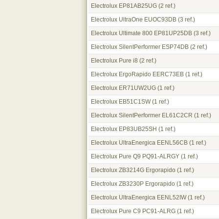
Electrolux EP81AB25UG
(2 ref.)
Electrolux UltraOne EUOC93DB
(3 ref.)
Electrolux Ultimate 800 EP81UP25DB
(3 ref.)
Electrolux SilentPerformer ESP74DB
(2 ref.)
Electrolux Pure i8
(2 ref.)
Electrolux ErgoRapido EERC73EB
(1 ref.)
Electrolux ER71UW2UG
(1 ref.)
Electrolux EB51C1SW
(1 ref.)
Electrolux SilentPerformer EL61C2CR
(1 ref.)
Electrolux EP83UB25SH
(1 ref.)
Electrolux UltraEnergica EENL56CB
(1 ref.)
Electrolux Pure Q9 PQ91-ALRGY
(1 ref.)
Electrolux ZB3214G Ergorapido
(1 ref.)
Electrolux ZB3230P Ergorapido
(1 ref.)
Electrolux UltraEnergica EENL52IW
(1 ref.)
Electrolux Pure C9 PC91-ALRG
(1 ref.)