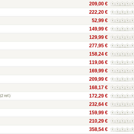
209,00 €
222,20 €
52,99 €
149,99 €
129,99 €
277,95 €
158,24 €
119,06 €
169,99 €
209,99 €
168,17 €
172,29 €
(2 ref.)
232,64 €
159,99 €
210,29 €
358,54 €