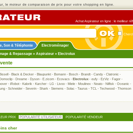
r, le moteur de comparaison de prix pour votre shopping en ligne.
Achat Aspirateur en ligne : le meilleur r
Cherch
e, Son & Téléphonie
Electroménager
nage & Repassage
»
Aspirateur
» Electrolux
 vente
Bissell
-
Black & Decker
-
Blaupunkt
-
Bomann
-
Bosch
-
Brandt
-
Candy
-
Clatronic
-
Domoclip
-
Dreame
-
Dyson
-
E.zicom
-
Ecovacs
-
Electrolux
-
eufy
-
EzViz
-
Fagor
-
over
-
iRobot
-
Kalorik
-
Karcher
-
LG
-
Livoo
-
Miele
-
Moulinex
-
Neato
-
Nilfisk
-
Oceanic
-
ung
-
Schneider
-
Severin
-
Shark
-
Siemens
-
Solac
-
Taurus
-
TCL
-
Techwood
-
Thomson
LEUR PRIX
POPULARITÉ UTILISATEUR
POPULARITÉ VENDEUR
oins cher