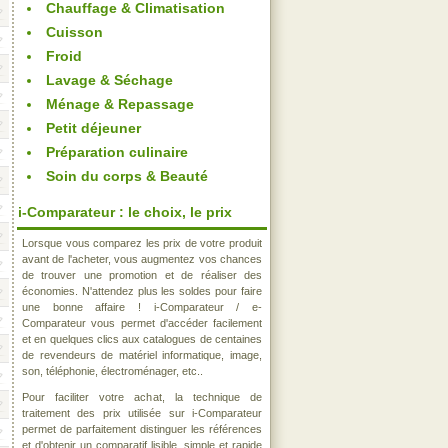
Chauffage & Climatisation
Cuisson
Froid
Lavage & Séchage
Ménage & Repassage
Petit déjeuner
Préparation culinaire
Soin du corps & Beauté
i-Comparateur : le choix, le prix
Lorsque vous comparez les prix de votre produit
avant de l'acheter, vous augmentez vos chances
de trouver une promotion et de réaliser des
économies. N'attendez plus les soldes pour faire
une bonne affaire ! i-Comparateur / e-
Comparateur vous permet d'accéder facilement
et en quelques clics aux catalogues de centaines
de revendeurs de matériel informatique, image,
son, téléphonie, électroménager, etc..
Pour faciliter votre achat, la technique de
traitement des prix utilisée sur i-Comparateur
permet de parfaitement distinguer les références
et d'obtenir un comparatif lisible, simple et rapide