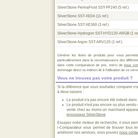
SilverStone PermaFrost SST-PF240
(5 ref.)
SilverStone SST-XE04
(11 ref.)
SilverStone SST-XE360
(3 ref.)
SilverStone Hydrogon SST-HYD120-ARGB
(1 re
SilverStone Argon SST-ARV120
(1 ref.)
Générer les listes de produits pour vous permett
particulièrement dans la reconnaissance des différen
dans cette comparaison de prix, merci de
nous con
dommage direct ou indirect lié à l'utilisation de ce serv
Vous ne trouvez pas votre produit ?
Si la référence que vous souhaitez comparer n'
à deux raisons :
Le produit n'a pas encore été indexé dans n
Le produit n'est pas encore ou plus vendu
vente chez au moins un marchand apparai
processeur SilverStone
Essayez notre moteur de recherche, il vous perm
i-Comparateur vous permet de trouver tous les
améliorer nos services, vous pouvez
nous conta