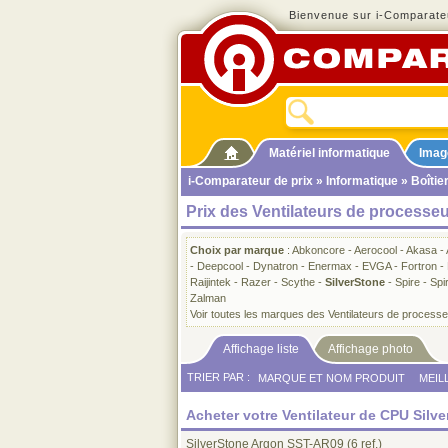
Bienvenue sur i-Comparateu
Matériel informatique
Imag
i-Comparateur de prix
»
Informatique
»
Boîtie
Prix des Ventilateurs de processeu
Choix par marque
:
Abkoncore
-
Aerocool
-
Akasa
-
-
Deepcool
-
Dynatron
-
Enermax
-
EVGA
-
Fortron
-
Raijintek
-
Razer
-
Scythe
-
SilverStone
-
Spire
-
Spi
Zalman
Voir toutes les marques des Ventilateurs de process
Affichage liste
Affichage photo
TRIER PAR :
MARQUE ET NOM PRODUIT
MEIL
Acheter votre Ventilateur de CPU Silv
SilverStone Argon SST-AR09
(6 ref.)