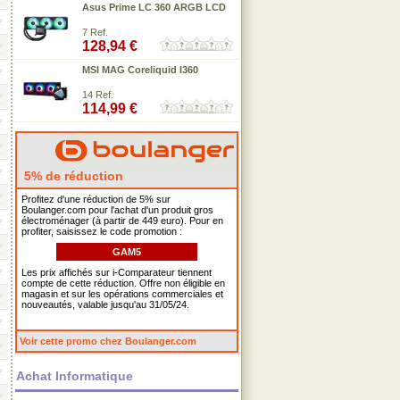
Asus Prime LC 360 ARGB LCD
7 Ref.
128,94 €
MSI MAG Coreliquid I360
14 Ref.
114,99 €
5% de réduction
Profitez d'une réduction de 5% sur
Boulanger.com pour l'achat d'un produit gros
électroménager (à partir de 449 euro). Pour en
profiter, saisissez le code promotion :
GAM5
Les prix affichés sur i-Comparateur tiennent
compte de cette réduction. Offre non éligible en
magasin et sur les opérations commerciales et
nouveautés, valable jusqu'au 31/05/24.
Voir cette promo chez Boulanger.com
Achat Informatique