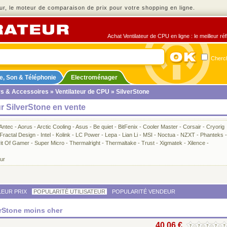
r, le moteur de comparaison de prix pour votre shopping en ligne.
Achat Ventilateur de CPU en ligne : le meilleur ré
Cherch
e, Son & Téléphonie
Electroménager
rs & Accessoires
»
Ventilateur de CPU
» SilverStone
r SilverStone en vente
Antec
-
Aorus
-
Arctic Cooling
-
Asus
-
Be quiet
-
BitFenix
-
Cooler Master
-
Corsair
-
Cryorig
Fractal Design
-
Intel
-
Kolink
-
LC Power
-
Lepa
-
Lian Li
-
MSI
-
Noctua
-
NZXT
-
Phanteks
-
rit Of Gamer
-
Super Micro
-
Thermalright
-
Thermaltake
-
Trust
-
Xigmatek
-
Xilence
-
eur
LEUR PRIX
POPULARITÉ UTILISATEUR
POPULARITÉ VENDEUR
erStone moins cher
40,06 €