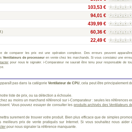
103,53 €
94,01 €
439,99 €
60,36 €
f.)
22,49 €
re de comparer les prix est une opération complexe. Des erreurs peuvent apparaître
ts
Ventilateurs de processeur
en vente chez les marchands. Si vous constatez une erreu
tacter
pour nous le signaler. i-Comparateur ne saurait être tenu pour responsable de tou
ice.
apparaît pas dans la catégorie
Ventilateur de CPU
, cela peut être principalement d
otre liste de prix, ou sa détection a échouée.
 chez au moins un marchand référencé sur i-Comparateur : seules les références e
ssent. Vous pouvez essayer de consulter les
produits archivés des Ventilateurs d
ettra surement de trouver votre produit. Bien plus efficace que de simples promos
 meilleurs prix de vente pratiqués sur Internet. Si vous souhaitez nous aider 
cter
pour nous signaler la référence manquante.