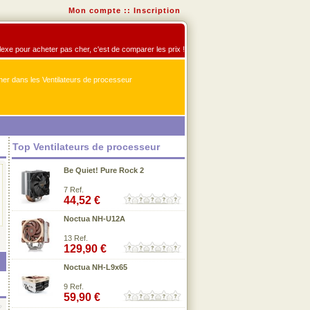
Mon compte
::
Inscription
flexe pour acheter pas cher, c'est de comparer les prix !
er dans les Ventilateurs de processeur
Top Ventilateurs de processeur
Be Quiet! Pure Rock 2
7 Ref.
44,52 €
Noctua NH-U12A
13 Ref.
129,90 €
Noctua NH-L9x65
9 Ref.
59,90 €