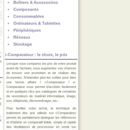
Boîtiers & Accessoires
Composants
Consommables
Ordinateurs & Tablettes
Périphériques
Réseaux
Stockage
,
i-Comparateur : le choix, le prix
r
t
Lorsque vous comparez les prix de votre produit
avant de l'acheter, vous augmentez vos chances
de trouver une promotion et de réaliser des
économies. N'attendez plus les soldes pour faire
u
une bonne affaire ! i-Comparateur / e-
Comparateur vous permet d'accéder facilement
et en quelques clics aux catalogues de centaines
de revendeurs de matériel informatique, image,
n
son, téléphonie, électroménager, etc..
e
Pour faciliter votre achat, la technique de
traitement des prix utilisée sur i-Comparateur
,
permet de parfaitement distinguer les références
à
et d'obtenir un comparatif lisible, simple et rapide
des Ventilateurs de processeur en vente sur