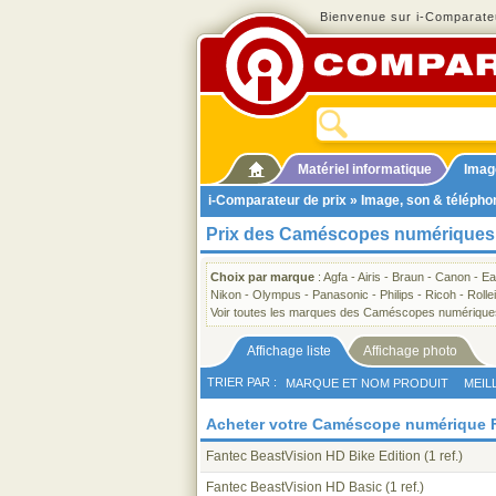
Bienvenue sur i-Comparateu
Matériel informatique
Imag
i-Comparateur de prix
»
Image, son & télépho
Prix des Caméscopes numériques 
Choix par marque
:
Agfa
-
Airis
-
Braun
-
Canon
-
Ea
Nikon
-
Olympus
-
Panasonic
-
Philips
-
Ricoh
-
Rollei
Voir toutes les marques des Caméscopes numérique
Affichage liste
Affichage photo
TRIER PAR :
MARQUE ET NOM PRODUIT
MEIL
Acheter votre Caméscope numérique 
Fantec BeastVision HD Bike Edition
(1 ref.)
Fantec BeastVision HD Basic
(1 ref.)