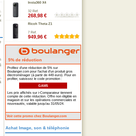
Insta360 X4
,
32 Ref.
268,98 €
r
t
Ricoh Theta Z1
7 Ref.
949,96 €
e
n
5% de réduction
s
Profitez d'une réduction de 5% sur
Boulanger.com pour l'achat d'un produit gros
électroménager (à partir de 449 euro). Pour en
,
profiter, saisissez le code promotion :
à
GAM5
Les prix affichés sur i-Comparateur tiennent
compte de cette réduction. Offre non éligible en
magasin et sur les opérations commerciales et
nouveautés, valable jusqu'au 31/05/24.
Voir cette promo chez Boulanger.com
Achat Image, son & téléphonie