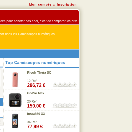
Mon compte
::
Inscription
exe pour acheter pas cher, c'est de comparer les prix !
er dans les Caméscopes numériques
Top Caméscopes numériques
Ricoh Theta SC
12 Ref.
296,72 €
GoPro Max
20 Ref.
159,00 €
Insta360 X3
34 Ref.
77,99 €