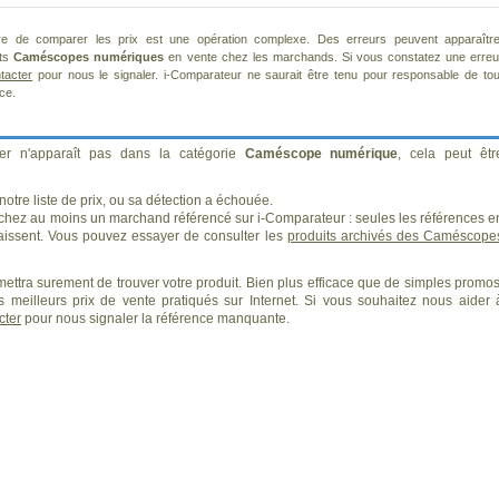
re de comparer les prix est une opération complexe. Des erreurs peuvent apparaître
nts
Caméscopes numériques
en vente chez les marchands. Si vous constatez une erreu
tacter
pour nous le signaler. i-Comparateur ne saurait être tenu pour responsable de tou
ice.
er n'apparaît pas dans la catégorie
Caméscope numérique
, cela peut êtr
otre liste de prix, ou sa détection a échouée.
 chez au moins un marchand référencé sur i-Comparateur : seules les références e
issent. Vous pouvez essayer de consulter les
produits archivés des Caméscope
ettra surement de trouver votre produit. Bien plus efficace que de simples promos
 meilleurs prix de vente pratiqués sur Internet. Si vous souhaitez nous aider 
cter
pour nous signaler la référence manquante.