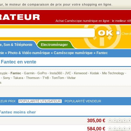
r, le moteur de comparaison de prix pour votre shopping en ligne.
Achat Caméscope numérique en ligne : le meilleur réfl
Cherch
e, Son & Téléphonie
Electroménager
nie
»
Photo & Vidéo numérique
»
Caméscope numérique
» Fantec
Fantec en vente
sypix
-
Fantec
-
Garmin
-
GoPro
-
Insta360
-
JVC
-
Kenwood
-
Kodak
-
Mio Technology
-
-
Sony
-
Takara
-
Thomson
-
T'nB
-
TomTom
-
Vivitar
s
LEUR PRIX
POPULARITÉ UTILISATEUR
POPULARITÉ VENDEUR
Fantec moins cher
305,00 €
584,00 €