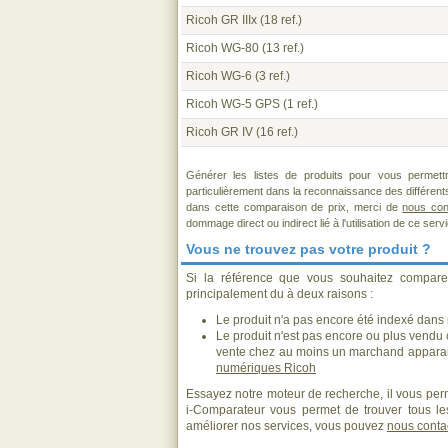
Ricoh GR IIIx
(18 ref.)
Ricoh WG-80
(13 ref.)
Ricoh WG-6
(3 ref.)
Ricoh WG-5 GPS
(1 ref.)
Ricoh GR IV
(16 ref.)
Générer les listes de produits pour vous permett
particulièrement dans la reconnaissance des différen
dans cette comparaison de prix, merci de
nous con
dommage direct ou indirect lié à l'utilisation de ce serv
Vous ne trouvez pas votre produit ?
Si la référence que vous souhaitez compare
principalement du à deux raisons :
Le produit n'a pas encore été indexé dans n
Le produit n'est pas encore ou plus vendu
vente chez au moins un marchand apparai
numériques Ricoh
Essayez notre moteur de recherche, il vous perm
i-Comparateur vous permet de trouver tous les
améliorer nos services, vous pouvez
nous conta