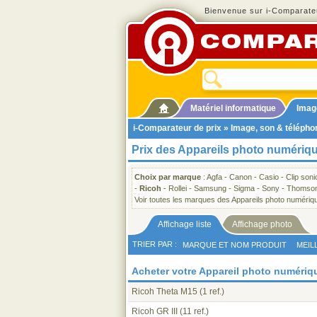
Bienvenue sur i-Comparateu
Matériel informatique
Imag
i-Comparateur de prix
»
Image, son & télépho
Prix des Appareils photo numériq
Choix par marque
:
Agfa
-
Canon
-
Casio
-
Clip soni
-
Ricoh
-
Rollei
-
Samsung
-
Sigma
-
Sony
-
Thomso
Voir toutes les marques des Appareils photo numériq
Affichage liste
Affichage photo
TRIER PAR :
MARQUE ET NOM PRODUIT
MEIL
Acheter votre Appareil photo numériq
Ricoh Theta M15
(1 ref.)
Ricoh GR III
(11 ref.)