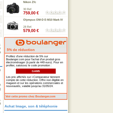
Nikon Zfc
30 Ref.
759,00 €
Olympus OM-D E-M10 Mark IV
28 Ref.
579,00 €
,
r
5% de réduction
t
Profitez d'une réduction de 5% sur
Boulanger.com pour l'achat d'un produit gros
électroménager (à partir de 449 euro). Pour en
profiter, saisissez le code promotion :
e
GAM5
Les prix affichés sur i-Comparateur tiennent
compte de cette réduction. Offre non éligible en
magasin et sur les opérations commerciales et
n
nouveautés, valable jusqu'au 31/05/24.
o
Voir cette promo chez Boulanger.com
,
à
Achat Image, son & téléphonie