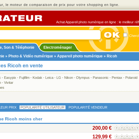
r, le moteur de comparaison de prix pour votre shopping en ligne.
Achat Appareil photo numérique en ligne : le meilleur ré
Cherch
e, Son & Téléphonie
Electroménager
nie
»
Photo & Vidéo numérique
»
Appareil photo numérique
» Ricoh
ues Ricoh en vente
c
-
Easypix
-
Fujifilm
-
Kodak
-
Leica
-
LG
-
Nikon
-
Olympus
-
Panasonic
-
Pentax
-
Polaroid
n
-
Vivitar
ues
LEUR PRIX
POPULARITÉ UTILISATEUR
POPULARITÉ VENDEUR
ue Ricoh moins cher
200,00 €
129,99 €