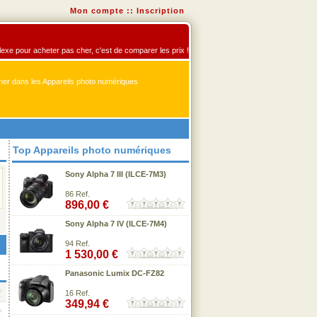
Mon compte
::
Inscription
flexe pour acheter pas cher, c'est de comparer les prix !
er dans les Appareils photo numériques
Top Appareils photo numériques
Sony Alpha 7 III (ILCE-7M3)
86 Ref.
896,00 €
Sony Alpha 7 IV (ILCE-7M4)
94 Ref.
1 530,00 €
Panasonic Lumix DC-FZ82
16 Ref.
349,94 €