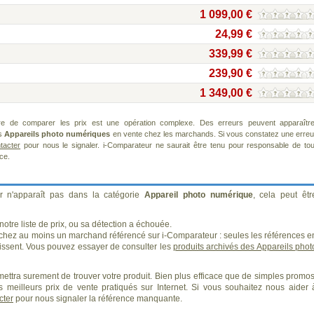
1 099,00 €
24,99 €
339,99 €
239,90 €
1 349,00 €
re de comparer les prix est une opération complexe. Des erreurs peuvent apparaître
ts
Appareils photo numériques
en vente chez les marchands. Si vous constatez une erreu
tacter
pour nous le signaler. i-Comparateur ne saurait être tenu pour responsable de tou
ice.
r n'apparaît pas dans la catégorie
Appareil photo numérique
, cela peut êtr
otre liste de prix, ou sa détection a échouée.
 chez au moins un marchand référencé sur i-Comparateur : seules les références e
ssent. Vous pouvez essayer de consulter les
produits archivés des Appareils phot
ettra surement de trouver votre produit. Bien plus efficace que de simples promos
 meilleurs prix de vente pratiqués sur Internet. Si vous souhaitez nous aider 
cter
pour nous signaler la référence manquante.