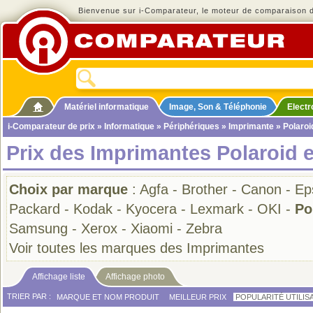
Bienvenue sur i-Comparateur, le moteur de comparaison de
Matériel informatique
Image, Son & Téléphonie
Elect
i-Comparateur de prix
»
Informatique
»
Périphériques
»
Imprimante
» Polaroi
Prix des Imprimantes Polaroid 
Choix par marque
:
Agfa
-
Brother
-
Canon
-
Ep
Packard
-
Kodak
-
Kyocera
-
Lexmark
-
OKI
-
Po
Samsung
-
Xerox
-
Xiaomi
-
Zebra
Voir toutes les marques des Imprimantes
Affichage liste
Affichage photo
TRIER PAR :
MARQUE ET NOM PRODUIT
MEILLEUR PRIX
POPULARITÉ UTILIS