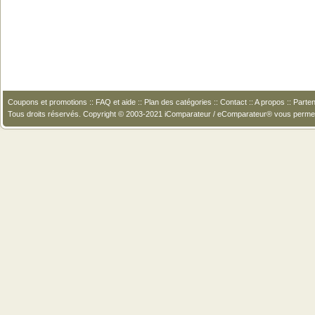
Coupons et promotions
::
FAQ et aide
::
Plan des catégories
::
Contact
::
A propos
::
Parten
Tous droits réservés. Copyright © 2003-2021 iComparateur / eComparateur® vous perme