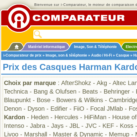
Bienvenue sur i-Comparateur, le moteur de comparaison de
Matériel informatique
Image, Son & Téléphonie
Elect
i-Comparateur de prix
»
Image, son & téléphonie
»
Audio / Hi-Fi
»
Casque
» H
Prix des Casques Harman Kard
Choix par marque
:
AfterShokz
-
Akg
-
Altec La
Technica
-
Bang & Olufsen
-
Beats
-
Behringer
-
Blaupunkt
-
Bose
-
Bowers & Wilkins
-
Cambridge
Denon
-
Dyson
-
Edifier
-
FiiO
-
Focal JMlab
-
Fo
Kardon
-
Heden
-
Hercules
-
HiFiMan
-
House of
Intenso
-
Jabra
-
Jays
-
JBL
-
JVC
-
KEF
-
Koss
Livoo
-
Marshall
-
Master & Dynamic
-
Memup
-