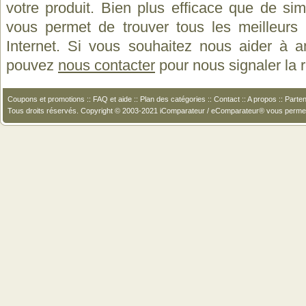
votre produit. Bien plus efficace que de si
vous permet de trouver tous les meilleurs 
Internet. Si vous souhaitez nous aider à a
pouvez
nous contacter
pour nous signaler la
Coupons et promotions
::
FAQ et aide
::
Plan des catégories
::
Contact
::
A propos
::
Parten
Tous droits réservés. Copyright © 2003-2021 iComparateur / eComparateur® vous perme