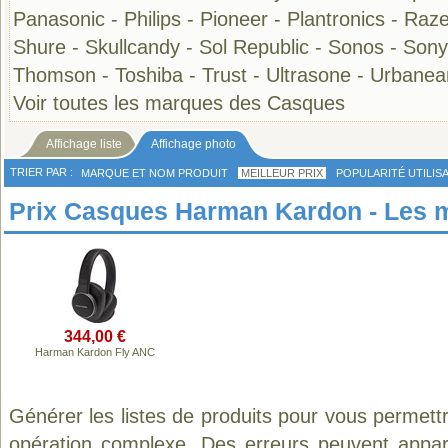
Panasonic
-
Philips
-
Pioneer
-
Plantronics
-
Raze
Shure
-
Skullcandy
-
Sol Republic
-
Sonos
-
Sony
Thomson
-
Toshiba
-
Trust
-
Ultrasone
-
Urbanea
Voir toutes les marques des Casques
Affichage liste
Affichage photo
TRIER PAR :
MARQUE ET NOM PRODUIT
MEILLEUR PRIX
POPULARITÉ UTILIS
Prix Casques Harman Kardon - Les me
344,00 €
Harman Kardon Fly ANC
Générer les listes de produits pour vous permett
opération complexe. Des erreurs peuvent appara