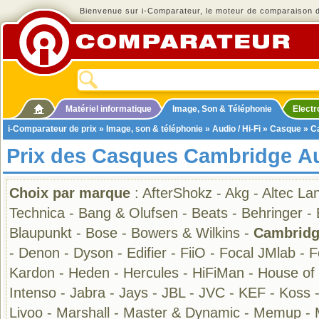
Bienvenue sur i-Comparateur, le moteur de comparaison de
Matériel informatique
Image, Son & Téléphonie
Elect
i-Comparateur de prix
»
Image, son & téléphonie
»
Audio / Hi-Fi
»
Casque
» C
Prix des Casques Cambridge Au
Choix par marque
:
AfterShokz
-
Akg
-
Altec La
Technica
-
Bang & Olufsen
-
Beats
-
Behringer
-
Blaupunkt
-
Bose
-
Bowers & Wilkins
-
Cambridg
-
Denon
-
Dyson
-
Edifier
-
FiiO
-
Focal JMlab
-
F
Kardon
-
Heden
-
Hercules
-
HiFiMan
-
House of
Intenso
-
Jabra
-
Jays
-
JBL
-
JVC
-
KEF
-
Koss
Livoo
-
Marshall
-
Master & Dynamic
-
Memup
-