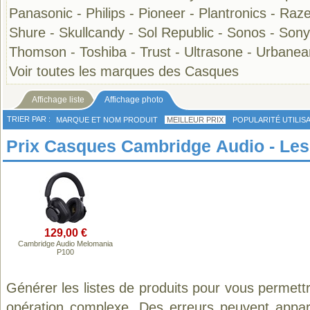
Panasonic
-
Philips
-
Pioneer
-
Plantronics
-
Raze
Shure
-
Skullcandy
-
Sol Republic
-
Sonos
-
Sony
Thomson
-
Toshiba
-
Trust
-
Ultrasone
-
Urbanea
Voir toutes les marques des Casques
Affichage liste
Affichage photo
TRIER PAR :
MARQUE ET NOM PRODUIT
MEILLEUR PRIX
POPULARITÉ UTILIS
Prix Casques Cambridge Audio - Les 
129,00 €
Cambridge Audio Melomania
P100
Générer les listes de produits pour vous permett
opération complexe. Des erreurs peuvent appara