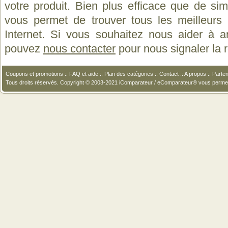
votre produit. Bien plus efficace que de si
vous permet de trouver tous les meilleurs 
Internet. Si vous souhaitez nous aider à a
pouvez
nous contacter
pour nous signaler la
Coupons et promotions
::
FAQ et aide
::
Plan des catégories
::
Contact
::
A propos
::
Parten
Tous droits réservés. Copyright © 2003-2021 iComparateur / eComparateur® vous perme