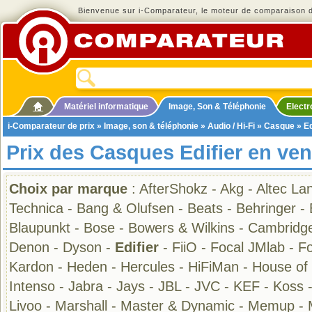
Bienvenue sur i-Comparateur, le moteur de comparaison de
Matériel informatique
Image, Son & Téléphonie
Elect
i-Comparateur de prix
»
Image, son & téléphonie
»
Audio / Hi-Fi
»
Casque
» Ed
Prix des Casques Edifier en ven
Choix par marque
:
AfterShokz
-
Akg
-
Altec La
Technica
-
Bang & Olufsen
-
Beats
-
Behringer
-
Blaupunkt
-
Bose
-
Bowers & Wilkins
-
Cambridge
Denon
-
Dyson
-
Edifier
-
FiiO
-
Focal JMlab
-
Fo
Kardon
-
Heden
-
Hercules
-
HiFiMan
-
House of
Intenso
-
Jabra
-
Jays
-
JBL
-
JVC
-
KEF
-
Koss
Livoo
-
Marshall
-
Master & Dynamic
-
Memup
-