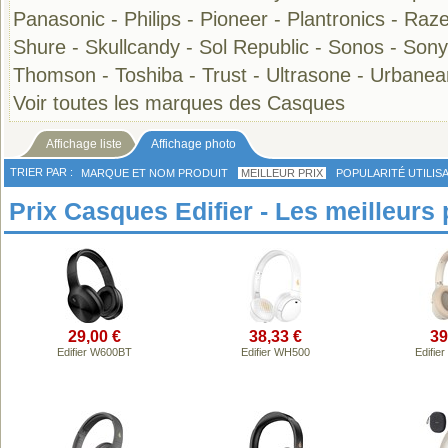
Panasonic
-
Philips
-
Pioneer
-
Plantronics
-
Raze
Shure
-
Skullcandy
-
Sol Republic
-
Sonos
-
Sony
Thomson
-
Toshiba
-
Trust
-
Ultrasone
-
Urbanea
Voir toutes les marques des Casques
Affichage liste
Affichage photo
TRIER PAR :
MARQUE ET NOM PRODUIT
MEILLEUR PRIX
POPULARITÉ UTILIS
Prix Casques Edifier - Les meilleurs 
29,00 €
38,33 €
39
Edifier W600BT
Edifier WH500
Edifi