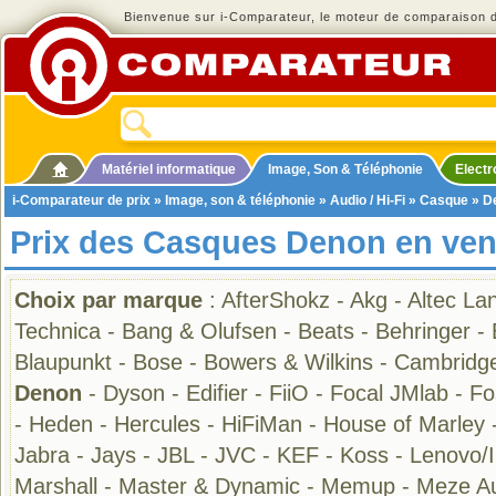
Bienvenue sur i-Comparateur, le moteur de comparaison de
Matériel informatique
Image, Son & Téléphonie
Elect
i-Comparateur de prix
»
Image, son & téléphonie
»
Audio / Hi-Fi
»
Casque
» D
Prix des Casques Denon en ven
Choix par marque
:
AfterShokz
-
Akg
-
Altec La
Technica
-
Bang & Olufsen
-
Beats
-
Behringer
-
Blaupunkt
-
Bose
-
Bowers & Wilkins
-
Cambridge
Denon
-
Dyson
-
Edifier
-
FiiO
-
Focal JMlab
-
Fo
-
Heden
-
Hercules
-
HiFiMan
-
House of Marley
Jabra
-
Jays
-
JBL
-
JVC
-
KEF
-
Koss
-
Lenovo/
Marshall
-
Master & Dynamic
-
Memup
-
Meze A