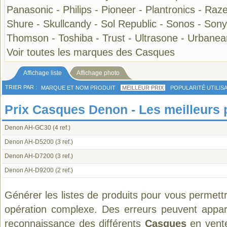
Panasonic
-
Philips
-
Pioneer
-
Plantronics
-
Raze
Shure
-
Skullcandy
-
Sol Republic
-
Sonos
-
Sony
Thomson
-
Toshiba
-
Trust
-
Ultrasone
-
Urbanea
Voir toutes les marques des Casques
Affichage liste
Affichage photo
TRIER PAR :
MARQUE ET NOM PRODUIT
MEILLEUR PRIX
POPULARITÉ UTILIS
Prix Casques Denon - Les meilleurs 
Denon AH-GC30
(4 ref.)
Denon AH-D5200
(3 ref.)
Denon AH-D7200
(3 ref.)
Denon AH-D9200
(2 ref.)
Générer les listes de produits pour vous permett
opération complexe. Des erreurs peuvent appara
reconnaissance des différents
Casques
en vente