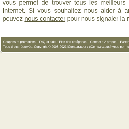
vous permet de trouver tous les meilleurs 
Internet. Si vous souhaitez nous aider à a
pouvez
nous contacter
pour nous signaler la
Coupons et promotions
::
FAQ et aide
::
Plan des catégories
::
Contact
::
A propos
::
Parten
Tous droits réservés. Copyright © 2003-2021 iComparateur / eComparateur® vous perme