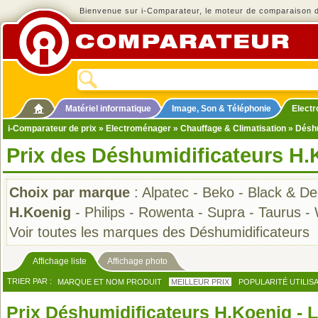
Bienvenue sur i-Comparateur, le moteur de comparaison de
Matériel informatique
Image, Son & Téléphonie
Elect
i-Comparateur de prix
»
Electroménager
»
Chauffage & Climatisation
»
Déshu
Prix des Déshumidificateurs H.
Choix par marque
:
Alpatec
-
Beko
-
Black & De
H.Koenig
-
Philips
-
Rowenta
-
Supra
-
Taurus
-
Voir toutes les marques des Déshumidificateurs
Affichage liste
Affichage photo
TRIER PAR :
MARQUE ET NOM PRODUIT
MEILLEUR PRIX
POPULARITÉ UTILIS
Prix Déshumidificateurs H.Koenig - L