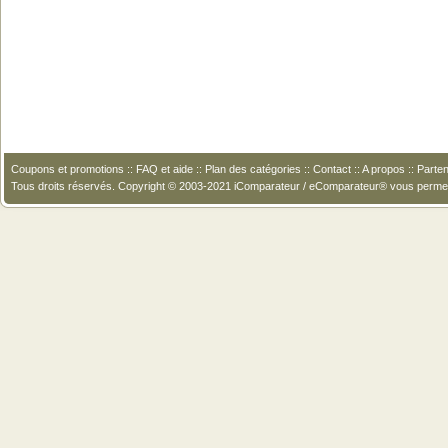
Coupons et promotions
::
FAQ et aide
::
Plan des catégories
::
Contact
::
A propos
::
Parten
Tous droits réservés. Copyright © 2003-2021 iComparateur / eComparateur® vous perme