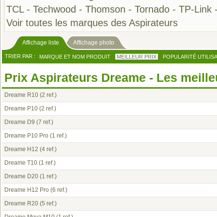
TCL
-
Techwood
-
Thomson
-
Tornado
-
TP-Link
Voir toutes les marques des Aspirateurs
Affichage liste
Affichage photo
TRIER PAR :
MARQUE ET NOM PRODUIT
MEILLEUR PRIX
POPULARITÉ UTILIS
Prix Aspirateurs Dreame - Les meille
Dreame R10
(2 ref.)
Dreame P10
(2 ref.)
Dreame D9
(7 ref.)
Dreame P10 Pro
(1 ref.)
Dreame H12
(4 ref.)
Dreame T10
(1 ref.)
Dreame D20
(1 ref.)
Dreame H12 Pro
(6 ref.)
Dreame R20
(5 ref.)