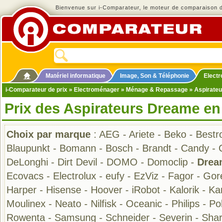
Bienvenue sur i-Comparateur, le moteur de comparaison de
Matériel informatique
Image, Son & Téléphonie
Elect
i-Comparateur de prix
»
Electroménager
»
Ménage & Repassage
»
Aspirateu
Prix des Aspirateurs Dreame en
Choix par marque
:
AEG
-
Ariete
-
Beko
-
Bestr
Blaupunkt
-
Bomann
-
Bosch
-
Brandt
-
Candy
-
DeLonghi
-
Dirt Devil
-
DOMO
-
Domoclip
-
Drea
Ecovacs
-
Electrolux
-
eufy
-
EzViz
-
Fagor
-
Gor
Harper
-
Hisense
-
Hoover
-
iRobot
-
Kalorik
-
Ka
Moulinex
-
Neato
-
Nilfisk
-
Oceanic
-
Philips
-
Pol
Rowenta
-
Samsung
-
Schneider
-
Severin
-
Sha