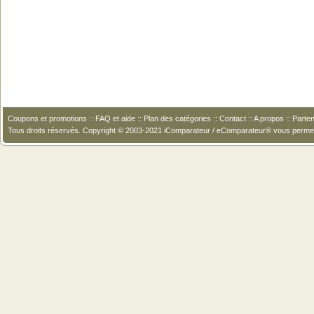
Coupons et promotions
::
FAQ et aide
::
Plan des catégories
::
Contact
::
A propos
::
Parten
Tous droits réservés. Copyright © 2003-2021 iComparateur / eComparateur® vous perme