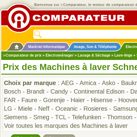
Bienvenue sur i-Comparateur, le moteur de comparaison de
Matériel informatique
Image, Son & Téléphonie
Elect
i-Comparateur de prix
»
Electroménager
»
Lavage & Séchage
»
Lave-linge
» 
Prix des Machines à laver Schn
Choix par marque
:
AEG
-
Amica
-
Asko
-
Bauk
Bosch
-
Brandt
-
Candy
-
Continental Edison
-
D
FAR
-
Faure
-
Gorenje
-
Haier
-
Hisense
-
Hoove
LG
-
Miele
-
Neff
-
Oceanic
-
Rosieres
-
Samsun
Siemens
-
Smeg
-
TCL
-
Telefunken
-
Thomson
Voir toutes les marques des Machines à laver