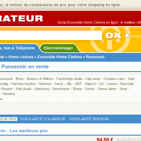
r, le moteur de comparaison de prix pour votre shopping en ligne.
Achat Ensemble Home Cinéma en ligne : le meilleur réfl
Cherch
e, Son & Téléphonie
Electroménager
nie
»
Home cinéma
»
Ensemble Home Cinéma
» Panasonic
 Panasonic en vente
luesound
-
Bose
-
Bowers & Wilkins
-
Cambridge Audio
-
Clip sonic
-
Creative Labs
-
Dali
-
undig
-
Harman Kardon
-
Hisense
-
Jamo
-
JBL
-
KEF
-
Klipsch
-
LG
-
Loewe
-
Marshall
-
-
Pioneer
-
Polk Audio
-
Samsung
-
Sennheiser
-
Sharp
-
Sonos
-
Sonus faber
-
Sony
-
-
Yamaha
ma
LEUR PRIX
POPULARITÉ UTILISATEUR
POPULARITÉ VENDEUR
 - Les meilleurs prix
94,88 €