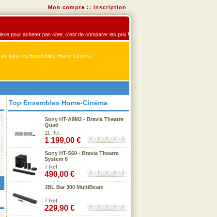
Mon compte
::
Inscription
exe pour acheter pas cher, c'est de comparer les prix !
er dans les Ensembles Home-Cinéma
Top Ensembles Home-Cinéma
Sony HT-A9M2 - Bravia Theatre
Quad
11 Ref.
1 199,00 €
Sony HT-S60 - Bravia Theatre
System 6
7 Ref.
490,00 €
JBL Bar 300 MultiBeam
7 Ref.
229,90 €