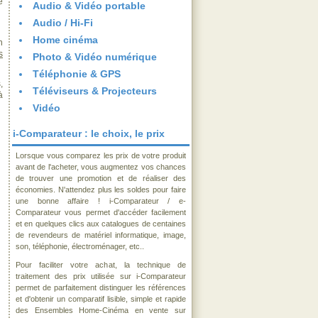
e
Audio & Vidéo portable
Audio / Hi-Fi
Home cinéma
n
s
Photo & Vidéo numérique
Téléphonie & GPS
,
Téléviseurs & Projecteurs
à
Vidéo
i-Comparateur : le choix, le prix
Lorsque vous comparez les prix de votre produit
avant de l'acheter, vous augmentez vos chances
de trouver une promotion et de réaliser des
économies. N'attendez plus les soldes pour faire
une bonne affaire ! i-Comparateur / e-
Comparateur vous permet d'accéder facilement
et en quelques clics aux catalogues de centaines
de revendeurs de matériel informatique, image,
son, téléphonie, électroménager, etc..
Pour faciliter votre achat, la technique de
traitement des prix utilisée sur i-Comparateur
permet de parfaitement distinguer les références
et d'obtenir un comparatif lisible, simple et rapide
des Ensembles Home-Cinéma en vente sur