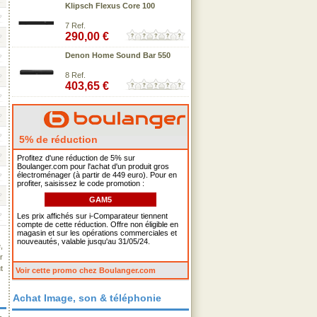
Klipsch Flexus Core 100
7 Ref.
290,00 €
Denon Home Sound Bar 550
8 Ref.
403,65 €
5% de réduction
Profitez d'une réduction de 5% sur
Boulanger.com pour l'achat d'un produit gros
électroménager (à partir de 449 euro). Pour en
profiter, saisissez le code promotion :
GAM5
Les prix affichés sur i-Comparateur tiennent
compte de cette réduction. Offre non éligible en
magasin et sur les opérations commerciales et
nouveautés, valable jusqu'au 31/05/24.
,
r
t
Voir cette promo chez Boulanger.com
Achat Image, son & téléphonie