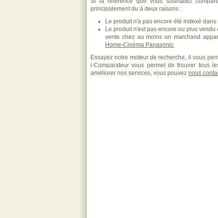
Si la référence que vous souhaitez compare
principalement du à deux raisons :
Le produit n'a pas encore été indexé dans n
Le produit n'est pas encore ou plus vendu
vente chez au moins un marchand appara
Home-Cinéma Panasonic
Essayez notre moteur de recherche, il vous perm
i-Comparateur vous permet de trouver tous les
améliorer nos services, vous pouvez
nous conta