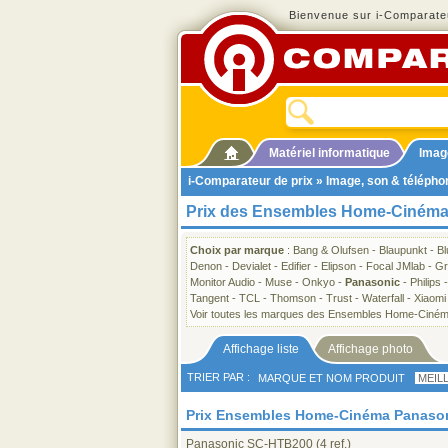
Bienvenue sur i-Comparateu
Matériel informatique
Imag
i-Comparateur de prix
»
Image, son & télépho
Prix des Ensembles Home-Cinéma
Choix par marque
:
Bang & Olufsen
-
Blaupunkt
-
B
Denon
-
Devialet
-
Edifier
-
Elipson
-
Focal JMlab
-
Gr
Monitor Audio
-
Muse
-
Onkyo
-
Panasonic
-
Philips
Tangent
-
TCL
-
Thomson
-
Trust
-
Waterfall
-
Xiaomi
Voir toutes les marques des Ensembles Home-Ciné
Affichage liste
Affichage photo
TRIER PAR :
MARQUE ET NOM PRODUIT
MEIL
Prix Ensembles Home-Cinéma Panasonic
Panasonic SC-HTB200
(4 ref.)