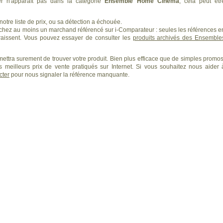
r n'apparaît pas dans la catégorie
Ensemble Home Cinéma
, cela peut êtr
otre liste de prix, ou sa détection a échouée.
 chez au moins un marchand référencé sur i-Comparateur : seules les références e
issent. Vous pouvez essayer de consulter les
produits archivés des Ensemble
ettra surement de trouver votre produit. Bien plus efficace que de simples promos
 meilleurs prix de vente pratiqués sur Internet. Si vous souhaitez nous aider 
cter
pour nous signaler la référence manquante.