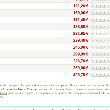
121,20 €
169,00 €
171,40 €
183,80 €
231,95 €
239,40 €
245,00 €
299,99 €
326,70 €
369,00 €
403,70 €
re de comparer les prix est une opération complexe. Des erreurs peuvent apparaître
nts
Ensembles Home-Cinéma
en vente chez les marchands. Si vous constatez une erreu
tacter
pour nous le signaler. i-Comparateur ne saurait être tenu pour responsable de tou
ice.