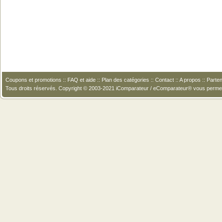
Coupons et promotions
::
FAQ et aide
::
Plan des catégories
::
Contact
::
A propos
::
Parten
Tous droits réservés. Copyright © 2003-2021 iComparateur / eComparateur® vous perme