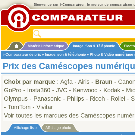
Bienvenue sur i-Comparateur, le moteur de comparaison de
Matériel informatique
Image, Son & Téléphonie
Elect
i-Comparateur de prix
»
Image, son & téléphonie
»
Photo & Vidéo numérique
Prix des Caméscopes numériqu
Choix par marque
:
Agfa
-
Airis
-
Braun
-
Cano
GoPro
-
Insta360
-
JVC
-
Kenwood
-
Kodak
-
Mio
Olympus
-
Panasonic
-
Philips
-
Ricoh
-
Rollei
-
S
-
TomTom
-
Vivitar
Voir toutes les marques des Caméscopes numér
Affichage liste
Affichage photo