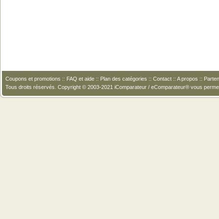
Coupons et promotions
::
FAQ et aide
::
Plan des catégories
::
Contact
::
A propos
::
Parten
Tous droits réservés. Copyright © 2003-2021 iComparateur / eComparateur® vous perme