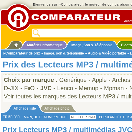
Bienvenue sur i-Comparateur, le moteur de comparaison de
Achat
Matériel informatique
Image, Son & Téléphonie
Elect
i-Comparateur de prix
»
Image, son & téléphonie
»
Audio & Vidéo portable
»
L
Prix des Lecteurs MP3 / multim
Choix par marque
:
Générique
-
Apple
-
Archos
D-JIX
-
FiiO
-
JVC
-
Lenco
-
Memup
-
Mpman
-
Voir toutes les marques des Lecteurs MP3 / mul
Affichage liste
Affichage photo
TRIER PAR :
MARQUE ET NOM PRODUIT
MEILLEUR PRIX
POPULARITÉ UTILIS
Prix Lecteurs MP3 / multimédias JVC 