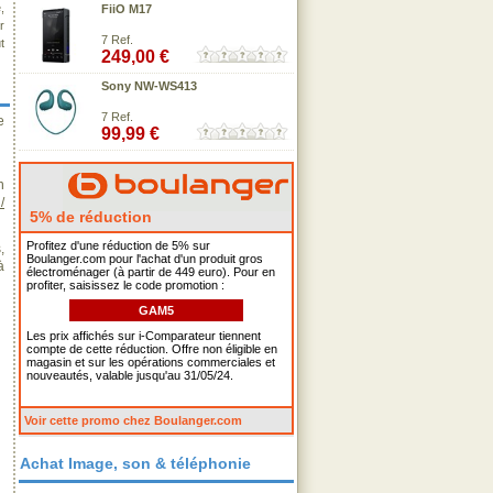
,
FiiO M17
r
7 Ref.
t
249,00 €
Sony NW-WS413
7 Ref.
e
99,99 €
n
/
5% de réduction
Profitez d'une réduction de 5% sur
,
Boulanger.com pour l'achat d'un produit gros
à
électroménager (à partir de 449 euro). Pour en
profiter, saisissez le code promotion :
GAM5
Les prix affichés sur i-Comparateur tiennent
compte de cette réduction. Offre non éligible en
magasin et sur les opérations commerciales et
nouveautés, valable jusqu'au 31/05/24.
Voir cette promo chez Boulanger.com
Achat Image, son & téléphonie