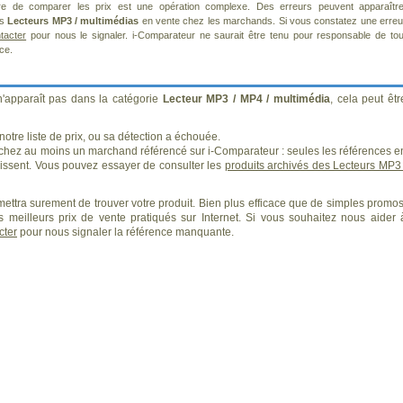
re de comparer les prix est une opération complexe. Des erreurs peuvent apparaître
ts
Lecteurs MP3 / multimédias
en vente chez les marchands. Si vous constatez une erreu
tacter
pour nous le signaler. i-Comparateur ne saurait être tenu pour responsable de tou
ice.
n'apparaît pas dans la catégorie
Lecteur MP3 / MP4 / multimédia
, cela peut êtr
otre liste de prix, ou sa détection a échouée.
 chez au moins un marchand référencé sur i-Comparateur : seules les références e
ssent. Vous pouvez essayer de consulter les
produits archivés des Lecteurs MP3 
ettra surement de trouver votre produit. Bien plus efficace que de simples promos
 meilleurs prix de vente pratiqués sur Internet. Si vous souhaitez nous aider 
cter
pour nous signaler la référence manquante.