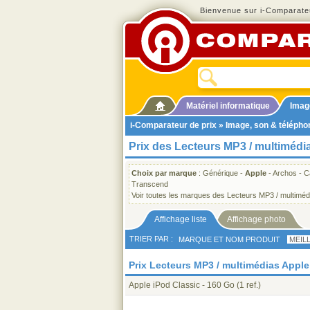
Bienvenue sur i-Comparateu
Matériel informatique
Imag
i-Comparateur de prix
»
Image, son & télépho
Prix des Lecteurs MP3 / multimédi
Choix par marque
:
Générique
-
Apple
-
Archos
-
C
Transcend
Voir toutes les marques des Lecteurs MP3 / multiméd
Affichage liste
Affichage photo
TRIER PAR :
MARQUE ET NOM PRODUIT
MEIL
Prix Lecteurs MP3 / multimédias Apple 
Apple iPod Classic - 160 Go
(1 ref.)