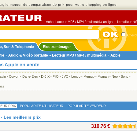
r, le moteur de comparaison de prix pour votre shopping en ligne.
Achat Lecteur MP3 / MP4 / multimédia en ligne : le meilleur ré
Cherch
e, Son & Téléphonie
Electroménager
nie
»
Audio & Vidéo portable
»
Lecteur MP3 / MP4 / multimédia
» Apple
as Apple en vente
ayin
-
Cowon
-
Dane-Elec
-
D-JIX
-
FiiO
-
JVC
-
Lenco
-
Memup
-
Mpman
-
Neo
-
Sony
-
ias
LEUR PRIX
POPULARITÉ UTILISATEUR
POPULARITÉ VENDEUR
- Les meilleurs prix
310,76 €