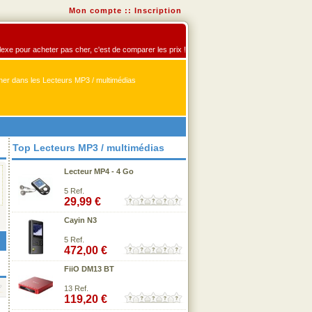
Mon compte
::
Inscription
flexe pour acheter pas cher, c'est de comparer les prix !
er dans les Lecteurs MP3 / multimédias
Top Lecteurs MP3 / multimédias
Lecteur MP4 - 4 Go
5 Ref.
29,99 €
Cayin N3
5 Ref.
472,00 €
FiiO DM13 BT
13 Ref.
119,20 €