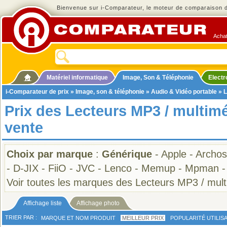
Bienvenue sur i-Comparateur, le moteur de comparaison de
Achat
Matériel informatique
Image, Son & Téléphonie
Elect
i-Comparateur de prix
»
Image, son & téléphonie
»
Audio & Vidéo portable
»
L
Prix des Lecteurs MP3 / multim
vente
Choix par marque
:
Générique
-
Apple
-
Archos
-
D-JIX
-
FiiO
-
JVC
-
Lenco
-
Memup
-
Mpman
Voir toutes les marques des Lecteurs MP3 / mul
Affichage liste
Affichage photo
TRIER PAR :
MARQUE ET NOM PRODUIT
MEILLEUR PRIX
POPULARITÉ UTILIS