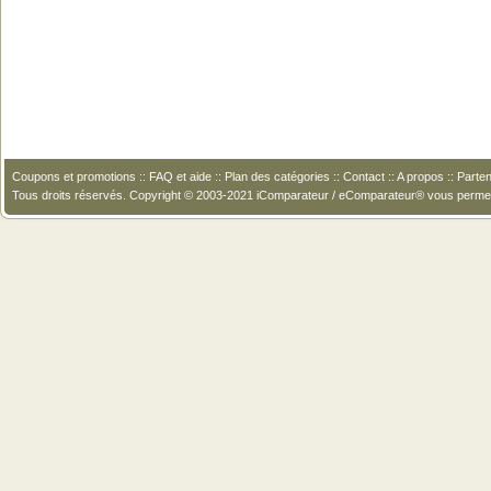
Coupons et promotions
::
FAQ et aide
::
Plan des catégories
::
Contact
::
A propos
::
Parten
Tous droits réservés. Copyright © 2003-2021 iComparateur / eComparateur® vous perme