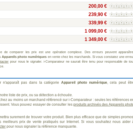
200,00 €
239,90 €
339,99 €
1 099,00 €
1 349,00 €
re de comparer les prix est une opération complexe. Des erreurs peuvent apparaître
ts
Appareils photo numériques
en vente chez les marchands. Si vous constatez une erreu
tacter
pour nous le signaler. i-Comparateur ne saurait être tenu pour responsable de tou
ice.
r n'apparaît pas dans la catégorie
Appareil photo numérique
, cela peut êtr
otre liste de prix, ou sa détection a échouée.
 chez au moins un marchand référencé sur i-Comparateur : seules les références e
ssent. Vous pouvez essayer de consulter les
produits archivés des Appareils phot
ettra surement de trouver votre produit. Bien plus efficace que de simples promos
 meilleurs prix de vente pratiqués sur Internet. Si vous souhaitez nous aider 
cter
pour nous signaler la référence manquante.