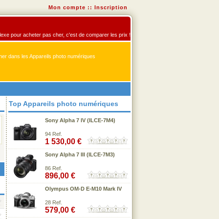
Mon compte
::
Inscription
flexe pour acheter pas cher, c'est de comparer les prix !
er dans les Appareils photo numériques
Top Appareils photo numériques
Sony Alpha 7 IV (ILCE-7M4)
94 Ref.
1 530,00 €
Sony Alpha 7 III (ILCE-7M3)
86 Ref.
896,00 €
Olympus OM-D E-M10 Mark IV
28 Ref.
579,00 €