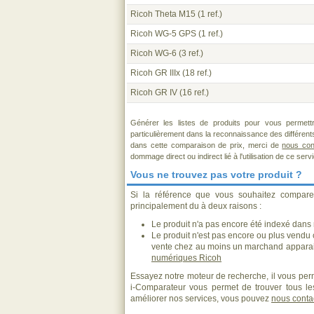
Ricoh Theta M15
(1 ref.)
Ricoh WG-5 GPS
(1 ref.)
Ricoh WG-6
(3 ref.)
Ricoh GR IIIx
(18 ref.)
Ricoh GR IV
(16 ref.)
Générer les listes de produits pour vous permett
particulièrement dans la reconnaissance des différen
dans cette comparaison de prix, merci de
nous con
dommage direct ou indirect lié à l'utilisation de ce serv
Vous ne trouvez pas votre produit ?
Si la référence que vous souhaitez compare
principalement du à deux raisons :
Le produit n'a pas encore été indexé dans n
Le produit n'est pas encore ou plus vendu
vente chez au moins un marchand apparai
numériques Ricoh
Essayez notre moteur de recherche, il vous perm
i-Comparateur vous permet de trouver tous les
améliorer nos services, vous pouvez
nous conta