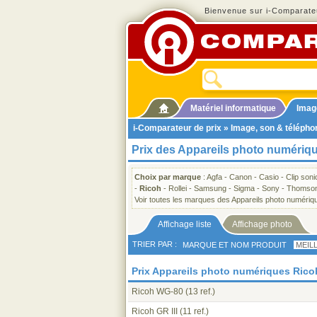
Bienvenue sur i-Comparateu
Matériel informatique
Imag
i-Comparateur de prix
»
Image, son & télépho
Prix des Appareils photo numériq
Choix par marque
:
Agfa
-
Canon
-
Casio
-
Clip soni
-
Ricoh
-
Rollei
-
Samsung
-
Sigma
-
Sony
-
Thomso
Voir toutes les marques des Appareils photo numériq
Affichage liste
Affichage photo
TRIER PAR :
MARQUE ET NOM PRODUIT
MEIL
Prix Appareils photo numériques Ricoh
Ricoh WG-80
(13 ref.)
Ricoh GR III
(11 ref.)