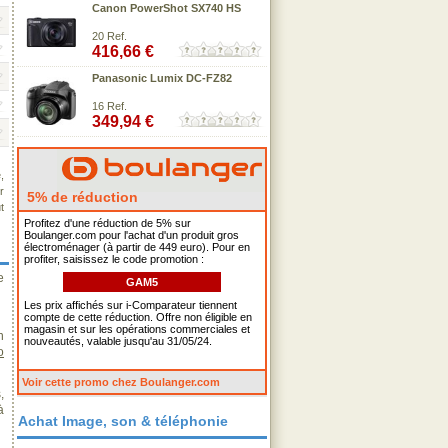
Canon PowerShot SX740 HS
20 Ref.
416,66 €
Panasonic Lumix DC-FZ82
16 Ref.
349,94 €
,
r
5% de réduction
t
Profitez d'une réduction de 5% sur
Boulanger.com pour l'achat d'un produit gros
électroménager (à partir de 449 euro). Pour en
profiter, saisissez le code promotion :
e
GAM5
Les prix affichés sur i-Comparateur tiennent
compte de cette réduction. Offre non éligible en
magasin et sur les opérations commerciales et
n
nouveautés, valable jusqu'au 31/05/24.
o
Voir cette promo chez Boulanger.com
,
à
Achat Image, son & téléphonie