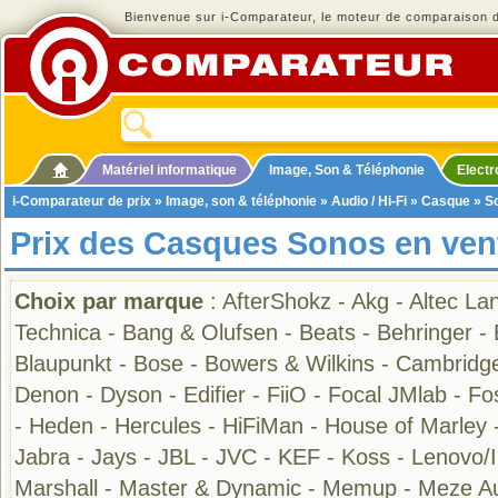
Bienvenue sur i-Comparateur, le moteur de comparaison de
Matériel informatique
Image, Son & Téléphonie
Elect
i-Comparateur de prix
»
Image, son & téléphonie
»
Audio / Hi-Fi
»
Casque
» S
Prix des Casques Sonos en ven
Choix par marque
:
AfterShokz
-
Akg
-
Altec La
Technica
-
Bang & Olufsen
-
Beats
-
Behringer
-
Blaupunkt
-
Bose
-
Bowers & Wilkins
-
Cambridge
Denon
-
Dyson
-
Edifier
-
FiiO
-
Focal JMlab
-
Fo
-
Heden
-
Hercules
-
HiFiMan
-
House of Marley
Jabra
-
Jays
-
JBL
-
JVC
-
KEF
-
Koss
-
Lenovo/
Marshall
-
Master & Dynamic
-
Memup
-
Meze A