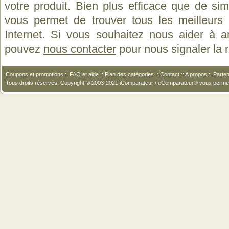
votre produit. Bien plus efficace que de si
vous permet de trouver tous les meilleurs 
Internet. Si vous souhaitez nous aider à a
pouvez
nous contacter
pour nous signaler la
Coupons et promotions
::
FAQ et aide
::
Plan des catégories
::
Contact
::
A propos
::
Parten
Tous droits réservés. Copyright © 2003-2021 iComparateur / eComparateur® vous perme