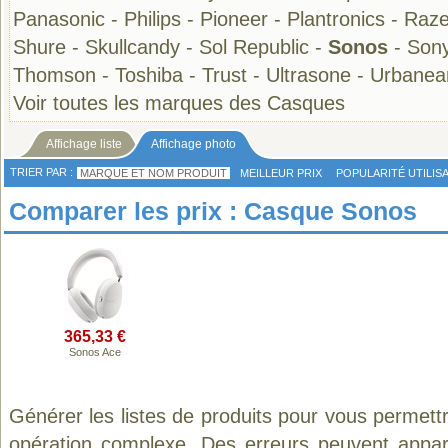
Panasonic
-
Philips
-
Pioneer
-
Plantronics
-
Raze
Shure
-
Skullcandy
-
Sol Republic
-
Sonos
-
Son
Thomson
-
Toshiba
-
Trust
-
Ultrasone
-
Urbanea
Voir toutes les marques des Casques
Affichage liste
Affichage photo
TRIER PAR :
MARQUE ET NOM PRODUIT
MEILLEUR PRIX
POPULARITÉ UTILIS
Comparer les prix : Casque Sonos
365,33 €
Sonos Ace
Générer les listes de produits pour vous permett
opération complexe. Des erreurs peuvent appara