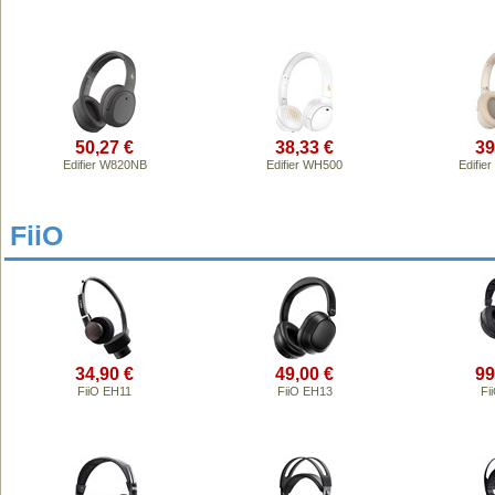
50,27 €
38,33 €
39
Edifier W820NB
Edifier WH500
Edifi
FiiO
34,90 €
49,00 €
99
FiiO EH11
FiiO EH13
Fi