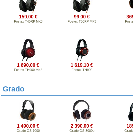
159,00 €
99,00 €
36
Fostex T40RP MK3
Fostex T50RP MK3
Fost
1 690,00 €
1 619,10 €
Fostex TH900 MK2
Fostex TH909
Grado
1 490,00 €
2 390,00 €
18
Grado GS-1000
Grado GS-3000e
Grad