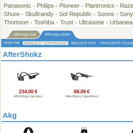
Panasonic
-
Philips
-
Pioneer
-
Plantronics
-
Raze
Shure
-
Skullcandy
-
Sol Republic
-
Sonos
-
Sony
Thomson
-
Toshiba
-
Trust
-
Ultrasone
-
Urbanea
Affichage liste
Affichage photo
TRIER PAR :
MARQUE ET NOM PRODUIT
MEILLEUR PRIX
POPULARITÉ UTILIS
AfterShokz
234,00 €
88,09 €
AfterShokz Aeropex
AfterShokz OpenMove
Akg