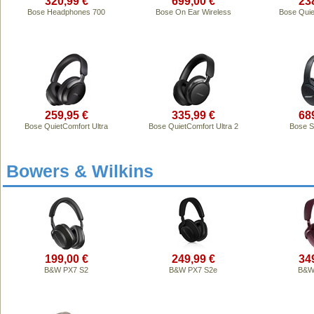
320,99 €
699,00 €
23
Bose Headphones 700
Bose On Ear Wireless
Bose Quie
259,95 €
335,99 €
68
Bose QuietComfort Ultra
Bose QuietComfort Ultra 2
Bose S
Bowers & Wilkins
199,00 €
249,99 €
34
B&W PX7 S2
B&W PX7 S2e
B&W