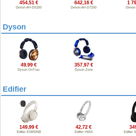
454,51 €
642,16 €
1 7
Denon AH-D5200
Denon AH-D7200
Denon
Dyson
49,99 €
357,97 €
Dyson OnTrac
Dyson Zone
Edifier
149,99 €
42,72 €
34
Edifier ES850NB
Edifier H650
Edifier S