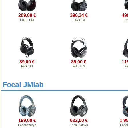
289,00 €
396,34 €
49
FiiO FT13
FiiO FT3
Fi
89,00 €
89,00 €
11
FiiO JT1
FiiO JT3
Fi
Focal JMlab
199,00 €
632,00 €
1 9
Focal Azurys
Focal Bathys
Focal