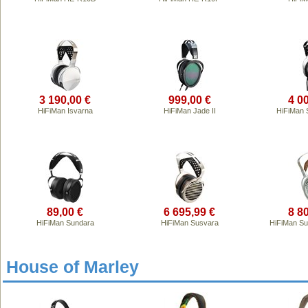
3 190,00 €
999,00 €
4 0
HiFiMan Isvarna
HiFiMan Jade II
HiFiMan 
89,00 €
6 695,99 €
8 8
HiFiMan Sundara
HiFiMan Susvara
HiFiMan Su
House of Marley