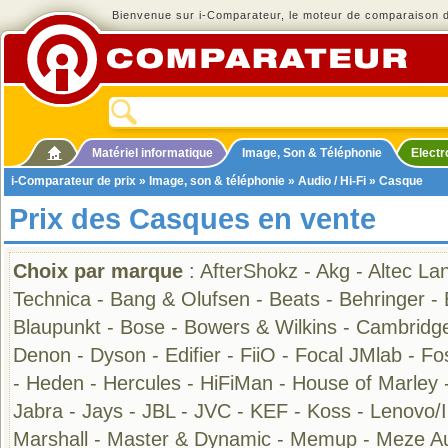
Bienvenue sur i-Comparateur, le moteur de comparaison de
Matériel informatique
Image, Son & Téléphonie
Elect
i-Comparateur de prix
»
Image, son & téléphonie
»
Audio / Hi-Fi
» Casque
Prix des Casques en vente
Choix par marque
:
AfterShokz
-
Akg
-
Altec La
Technica
-
Bang & Olufsen
-
Beats
-
Behringer
-
Blaupunkt
-
Bose
-
Bowers & Wilkins
-
Cambridge
Denon
-
Dyson
-
Edifier
-
FiiO
-
Focal JMlab
-
Fo
-
Heden
-
Hercules
-
HiFiMan
-
House of Marley
Jabra
-
Jays
-
JBL
-
JVC
-
KEF
-
Koss
-
Lenovo/
Marshall
-
Master & Dynamic
-
Memup
-
Meze A