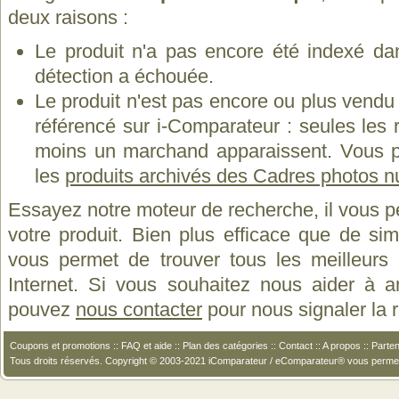
deux raisons :
Le produit n'a pas encore été indexé dan
détection a échouée.
Le produit n'est pas encore ou plus vend
référencé sur i-Comparateur : seules les
moins un marchand apparaissent. Vous p
les
produits archivés des Cadres photos 
Essayez notre moteur de recherche, il vous p
votre produit. Bien plus efficace que de si
vous permet de trouver tous les meilleurs 
Internet. Si vous souhaitez nous aider à a
pouvez
nous contacter
pour nous signaler la
Coupons et promotions
::
FAQ et aide
::
Plan des catégories
::
Contact
::
A propos
::
Parten
Tous droits réservés. Copyright © 2003-2021 iComparateur / eComparateur® vous perme