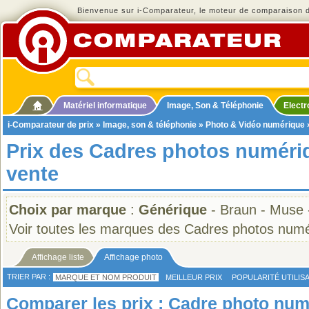
Bienvenue sur i-Comparateur, le moteur de comparaison de
Matériel informatique
Image, Son & Téléphonie
Elect
i-Comparateur de prix
»
Image, son & téléphonie
»
Photo & Vidéo numérique
Prix des Cadres photos numéri
vente
Choix par marque
:
Générique
-
Braun
-
Muse
Voir toutes les marques des Cadres photos num
Affichage liste
Affichage photo
TRIER PAR :
MARQUE ET NOM PRODUIT
MEILLEUR PRIX
POPULARITÉ UTILIS
Comparer les prix : Cadre photo nu