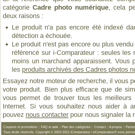
catégorie
Cadre photo numérique
, cela p
deux raisons :
Le produit n'a pas encore été indexé dan
détection a échouée.
Le produit n'est pas encore ou plus vend
référencé sur i-Comparateur : seules les
moins un marchand apparaissent. Vous p
les
produits archivés des Cadres photos 
Essayez notre moteur de recherche, il vous p
votre produit. Bien plus efficace que de si
vous permet de trouver tous les meilleurs 
Internet. Si vous souhaitez nous aider à a
pouvez
nous contacter
pour nous signaler la
Coupons et promotions
::
FAQ et aide
::
Plan des catégories
::
Contact
::
A propos
::
Parten
Tous droits réservés. Copyright © 2003-2021 iComparateur / eComparateur® vous perme