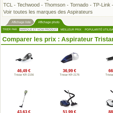
TCL
-
Techwood
-
Thomson
-
Tornado
-
TP-Link
Voir toutes les marques des Aspirateurs
Affichage liste
Affichage photo
TRIER PAR :
MARQUE ET NOM PRODUIT
MEILLEUR PRIX
POPULARITÉ UTILIS
Comparer les prix : Aspirateur Trista
46,49 €
36,99 €
66
Tristar KR-2156
Tristar KR-2176
Trist
43,63 €
51,99 €
88