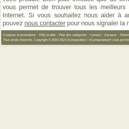
vous permet de trouver tous les meilleurs 
Internet. Si vous souhaitez nous aider à a
pouvez
nous contacter
pour nous signaler la
Coupons et promotions
::
FAQ et aide
::
Plan des catégories
::
Contact
::
A propos
::
Parten
Tous droits réservés. Copyright © 2003-2021 iComparateur / eComparateur® vous perme