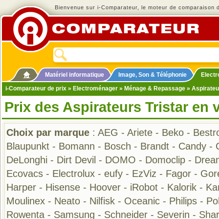
Bienvenue sur i-Comparateur, le moteur de comparaison de
Matériel informatique
Image, Son & Téléphonie
Elect
i-Comparateur de prix
»
Electroménager
»
Ménage & Repassage
»
Aspirateu
Prix des Aspirateurs Tristar en 
Choix par marque
:
AEG
-
Ariete
-
Beko
-
Bestr
Blaupunkt
-
Bomann
-
Bosch
-
Brandt
-
Candy
-
DeLonghi
-
Dirt Devil
-
DOMO
-
Domoclip
-
Drea
Ecovacs
-
Electrolux
-
eufy
-
EzViz
-
Fagor
-
Gor
Harper
-
Hisense
-
Hoover
-
iRobot
-
Kalorik
-
Ka
Moulinex
-
Neato
-
Nilfisk
-
Oceanic
-
Philips
-
Pol
Rowenta
-
Samsung
-
Schneider
-
Severin
-
Sha