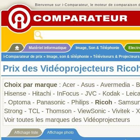
Bienvenue sur i-Comparateur, le moteur de comparaison de
Matériel informatique
Image, Son & Téléphonie
Elect
i-Comparateur de prix
»
Image, son & téléphonie
»
Téléviseurs & Projecteurs
Prix des Vidéoprojecteurs Rico
Choix par marque
:
Acer
-
Asus
-
Avermedia
-
B
Hisense
-
Hitachi
-
InFocus
-
JVC
-
Kodak
-
Leic
-
Optoma
-
Panasonic
-
Philips
-
Ricoh
-
Samsu
Strong
-
TCL
-
Thomson
-
ViewSonic
-
Vivitek
-
X
Voir toutes les marques des Vidéoprojecteurs
Affichage liste
Affichage photo