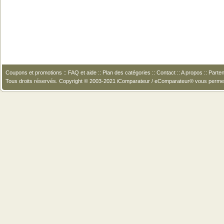
Coupons et promotions
::
FAQ et aide
::
Plan des catégories
::
Contact
::
A propos
::
Parten
Tous droits réservés. Copyright © 2003-2021 iComparateur / eComparateur® vous perme