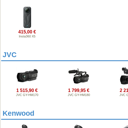
415,00 €
Insta360 X5
JVC
1 515,90 €
1 799,95 €
2 2
JVC GY-HM170
JVC GY-HM180
JVC 
Kenwood