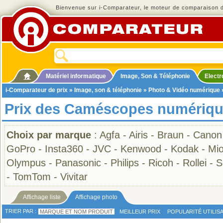
Bienvenue sur i-Comparateur, le moteur de comparaison de
Matériel informatique
Image, Son & Téléphonie
Elect
i-Comparateur de prix
»
Image, son & téléphonie
»
Photo & Vidéo numérique
Prix des Caméscopes numériqu
Choix par marque
:
Agfa
-
Airis
-
Braun
-
Canon
GoPro
-
Insta360
-
JVC
-
Kenwood
-
Kodak
-
Mio
Olympus
-
Panasonic
-
Philips
-
Ricoh
-
Rollei
-
S
-
TomTom
-
Vivitar
Affichage liste
Affichage photo
TRIER PAR :
MARQUE ET NOM PRODUIT
MEILLEUR PRIX
POPULARITÉ UTILIS