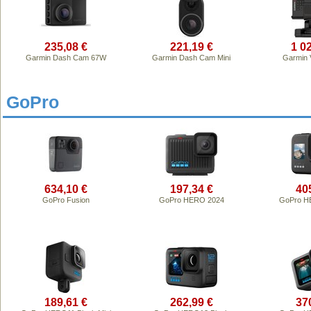
235,08 €
221,19 €
1 0
Garmin Dash Cam 67W
Garmin Dash Cam Mini
Garmin V
GoPro
634,10 €
197,34 €
40
GoPro Fusion
GoPro HERO 2024
GoPro H
189,61 €
262,99 €
37