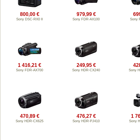
800,00 €
979,99 €
69
Sony DSC-RX0 II
Sony FDR-AX100
Sony 
1 416,21 €
249,95 €
42
Sony FDR-AX700
Sony HDR-CX240
Sony 
470,89 €
476,27 €
1 7
Sony HDR-CX625
Sony HDR-PJ410
Sony 