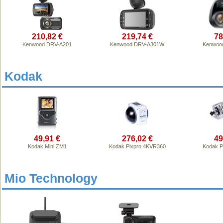
210,82 €
219,74 €
78
Kenwood DRV-A201
Kenwood DRV-A301W
Kenwoo
Kodak
49,91 €
276,02 €
49
Kodak Mini ZM1
Kodak Pixpro 4KVR360
Kodak P
Mio Technology