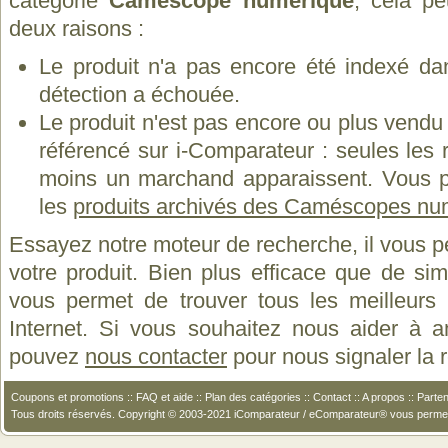
catégorie
Caméscope numérique
, cela pe
deux raisons :
Le produit n'a pas encore été indexé dan
détection a échouée.
Le produit n'est pas encore ou plus vend
référencé sur i-Comparateur : seules les
moins un marchand apparaissent. Vous p
les
produits archivés des Caméscopes nu
Essayez notre moteur de recherche, il vous p
votre produit. Bien plus efficace que de si
vous permet de trouver tous les meilleurs 
Internet. Si vous souhaitez nous aider à a
pouvez
nous contacter
pour nous signaler la
Coupons et promotions
::
FAQ et aide
::
Plan des catégories
::
Contact
::
A propos
::
Parten
Tous droits réservés. Copyright © 2003-2021 iComparateur / eComparateur® vous perme