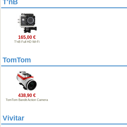
T'nB
165,00 €
T'nB Full HD Wi-Fi
TomTom
438,90 €
TomTom Bandit Action Camera
Vivitar