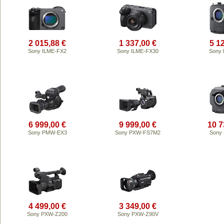
2 015,88 €
1 337,00 €
5 1
Sony ILME-FX2
Sony ILME-FX30
Sony 
6 999,00 €
9 999,00 €
10 7
Sony PMW-EX3
Sony PXW-FS7M2
Sony
4 499,00 €
3 349,00 €
Sony PXW-Z200
Sony PXW-Z90V