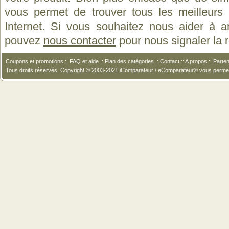
vous permet de trouver tous les meilleurs 
Internet. Si vous souhaitez nous aider à a
pouvez
nous contacter
pour nous signaler la
Coupons et promotions
::
FAQ et aide
::
Plan des catégories
::
Contact
::
A propos
::
Parten
Tous droits réservés. Copyright © 2003-2021 iComparateur / eComparateur® vous perme