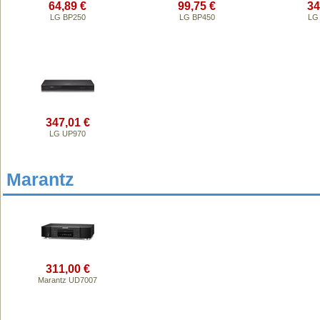
64,89 €
99,75 €
34
LG BP250
LG BP450
LG
347,01 €
LG UP970
Marantz
311,00 €
Marantz UD7007