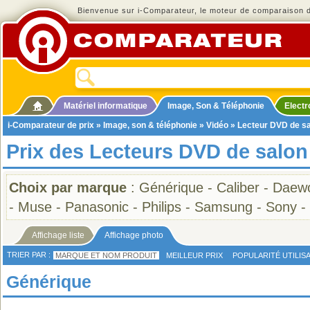
Bienvenue sur i-Comparateur, le moteur de comparaison de
Matériel informatique
Image, Son & Téléphonie
Elect
i-Comparateur de prix
»
Image, son & téléphonie
»
Vidéo
» Lecteur DVD de s
Prix des Lecteurs DVD de salon
Choix par marque
:
Générique
-
Caliber
-
Daew
-
Muse
-
Panasonic
-
Philips
-
Samsung
-
Sony
-
Affichage liste
Affichage photo
TRIER PAR :
MARQUE ET NOM PRODUIT
MEILLEUR PRIX
POPULARITÉ UTILIS
Générique