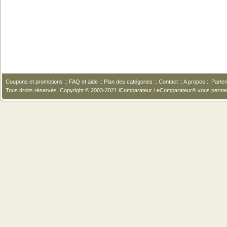
Coupons et promotions
::
FAQ et aide
::
Plan des catégories
::
Contact
::
A propos
::
Parten
Tous droits réservés. Copyright © 2003-2021 iComparateur / eComparateur® vous perme