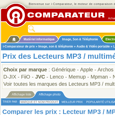
Bienvenue sur i-Comparateur, le moteur de comparaison de
Achat
Matériel informatique
Image, Son & Téléphonie
Elect
i-Comparateur de prix
»
Image, son & téléphonie
»
Audio & Vidéo portable
»
L
Prix des Lecteurs MP3 / multim
Choix par marque
:
Générique
-
Apple
-
Archos
D-JIX
-
FiiO
-
JVC
-
Lenco
-
Memup
-
Mpman
-
Voir toutes les marques des Lecteurs MP3 / mul
Affichage liste
Affichage photo
TRIER PAR :
MARQUE ET NOM PRODUIT
MEILLEUR PRIX
POPULARITÉ UTILIS
Comparer les prix : Lecteur MP3 / M