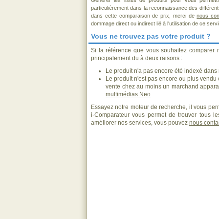
Générer les listes de produits pour vous permett
particulièrement dans la reconnaissance des différen
dans cette comparaison de prix, merci de
nous con
dommage direct ou indirect lié à l'utilisation de ce serv
Vous ne trouvez pas votre produit ?
Si la référence que vous souhaitez comparer 
principalement du à deux raisons :
Le produit n'a pas encore été indexé dans n
Le produit n'est pas encore ou plus vendu
vente chez au moins un marchand apparai
multimédias Neo
Essayez notre moteur de recherche, il vous perm
i-Comparateur vous permet de trouver tous les
améliorer nos services, vous pouvez
nous conta