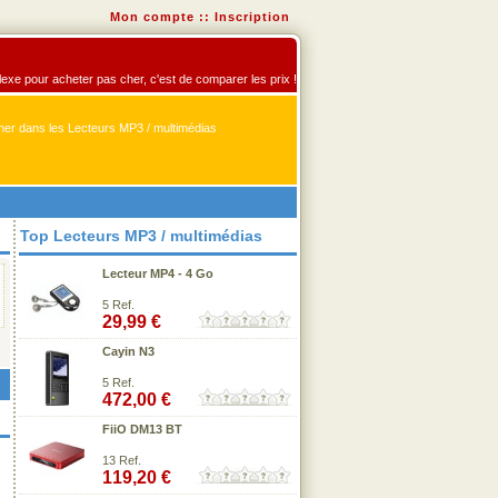
Mon compte
::
Inscription
flexe pour acheter pas cher, c'est de comparer les prix !
er dans les Lecteurs MP3 / multimédias
Top Lecteurs MP3 / multimédias
Lecteur MP4 - 4 Go
5 Ref.
29,99 €
Cayin N3
5 Ref.
472,00 €
FiiO DM13 BT
13 Ref.
119,20 €