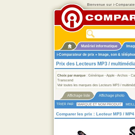
Bienvenue sur i-Comparateu
Matériel informatique
Imag
i-Comparateur de prix
»
Image, son & télépho
Prix des Lecteurs MP3 / multimédi
Choix par marque
:
Générique
-
Apple
-
Archos
-
Ca
Transcend
Voir toutes les marques des Lecteurs MP3 / multiméd
Affichage liste
Affichage photo
TRIER PAR :
MARQUE ET NOM PRODUIT
MEIL
Comparer les prix : Lecteur MP3 / MP4