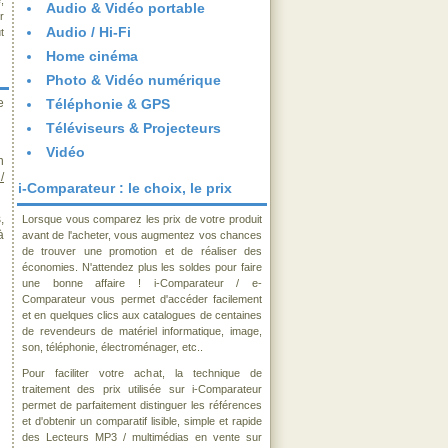
,
Audio & Vidéo portable
r
Audio / Hi-Fi
t
Home cinéma
Photo & Vidéo numérique
e
Téléphonie & GPS
Téléviseurs & Projecteurs
Vidéo
n
/
i-Comparateur : le choix, le prix
,
Lorsque vous comparez les prix de votre produit
à
avant de l'acheter, vous augmentez vos chances
de trouver une promotion et de réaliser des
économies. N'attendez plus les soldes pour faire
une bonne affaire ! i-Comparateur / e-
Comparateur vous permet d'accéder facilement
et en quelques clics aux catalogues de centaines
de revendeurs de matériel informatique, image,
son, téléphonie, électroménager, etc..
Pour faciliter votre achat, la technique de
traitement des prix utilisée sur i-Comparateur
permet de parfaitement distinguer les références
et d'obtenir un comparatif lisible, simple et rapide
des Lecteurs MP3 / multimédias en vente sur