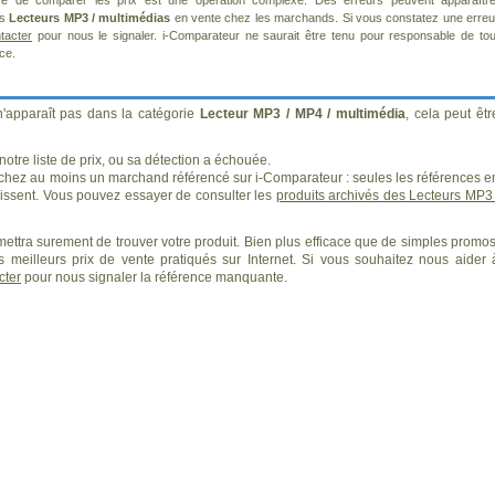
re de comparer les prix est une opération complexe. Des erreurs peuvent apparaître
ts
Lecteurs MP3 / multimédias
en vente chez les marchands. Si vous constatez une erreu
tacter
pour nous le signaler. i-Comparateur ne saurait être tenu pour responsable de tou
ice.
n'apparaît pas dans la catégorie
Lecteur MP3 / MP4 / multimédia
, cela peut êtr
otre liste de prix, ou sa détection a échouée.
 chez au moins un marchand référencé sur i-Comparateur : seules les références e
ssent. Vous pouvez essayer de consulter les
produits archivés des Lecteurs MP3 
ettra surement de trouver votre produit. Bien plus efficace que de simples promos
 meilleurs prix de vente pratiqués sur Internet. Si vous souhaitez nous aider 
cter
pour nous signaler la référence manquante.