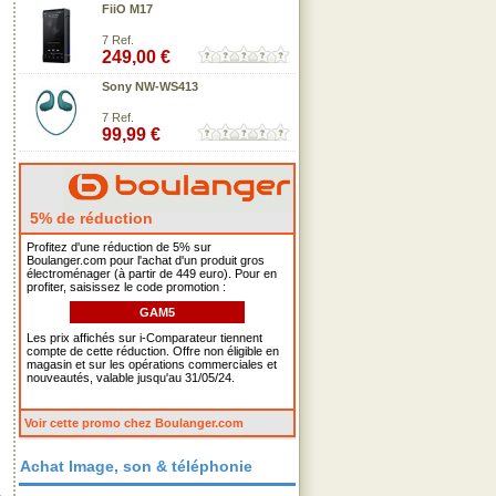
FiiO M17
7 Ref.
249,00 €
Sony NW-WS413
7 Ref.
99,99 €
5% de réduction
Profitez d'une réduction de 5% sur
Boulanger.com pour l'achat d'un produit gros
électroménager (à partir de 449 euro). Pour en
profiter, saisissez le code promotion :
GAM5
Les prix affichés sur i-Comparateur tiennent
compte de cette réduction. Offre non éligible en
magasin et sur les opérations commerciales et
nouveautés, valable jusqu'au 31/05/24.
Voir cette promo chez Boulanger.com
Achat Image, son & téléphonie