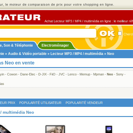
r, le moteur de comparaison de prix pour votre shopping en ligne.
Achat Lecteur MP3 / MP4 / multimédia en ligne : le meilleur ré
Cherch
e, Son & Téléphonie
Electroménager
nie
»
Audio & Vidéo portable
»
Lecteur MP3 / MP4 / multimédia
» Neo
as Neo en vente
yin
-
Cowon
-
Dane-Elec
-
D-JIX
-
FiiO
-
JVC
-
Lenco
-
Memup
-
Mpman
-
Neo
-
Sony
-
ias
LEUR PRIX
POPULARITÉ UTILISATEUR
POPULARITÉ VENDEUR
 / multimédia Neo