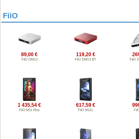
FiiO
89,00 €
119,20 €
26
FiiO DM13
FiiO DM13 BT
FiiO 
1 435,54 €
617,59 €
99
FiiO M11 Plus
FiiO M11s
Fii