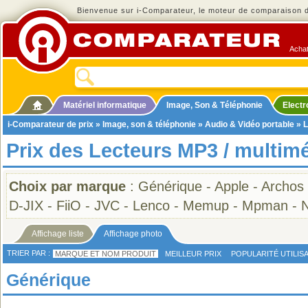
Bienvenue sur i-Comparateur, le moteur de comparaison de
Achat
Matériel informatique
Image, Son & Téléphonie
Elect
i-Comparateur de prix
»
Image, son & téléphonie
»
Audio & Vidéo portable
» L
Prix des Lecteurs MP3 / multim
Choix par marque
:
Générique
-
Apple
-
Archos
D-JIX
-
FiiO
-
JVC
-
Lenco
-
Memup
-
Mpman
-
Affichage liste
Affichage photo
TRIER PAR :
MARQUE ET NOM PRODUIT
MEILLEUR PRIX
POPULARITÉ UTILIS
Générique