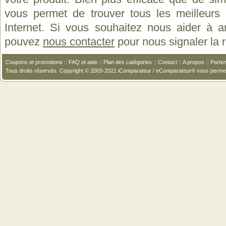
vous permet de trouver tous les meilleurs 
Internet. Si vous souhaitez nous aider à a
pouvez
nous contacter
pour nous signaler la
Coupons et promotions
::
FAQ et aide
::
Plan des catégories
::
Contact
::
A propos
::
Parten
Tous droits réservés. Copyright © 2003-2021 iComparateur / eComparateur® vous perme