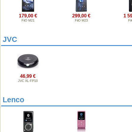
179,00 €
299,00 €
1 5
FiiO M21
FiiO M23
Fi
JVC
46,99 €
JVC XL-FP10
Lenco